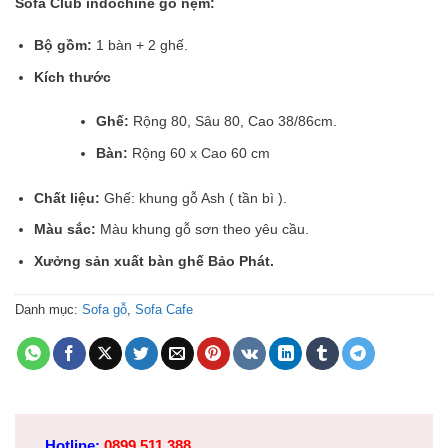
Sofa Club indochine gỗ nệm:
Bộ gồm:
1 bàn + 2 ghế.
Kích thước
Ghế:
Rộng 80, Sâu 80, Cao 38/86cm.
Bàn:
Rộng 60 x Cao 60 cm
Chất liệu:
Ghế: khung gỗ Ash ( tần bì ).
Màu sắc:
Màu khung gỗ sơn theo yêu cầu.
Xưởng sản xuất bàn ghế Bảo Phát.
Danh mục:
Sofa gỗ
,
Sofa Cafe
Hotline:
0899 511 388