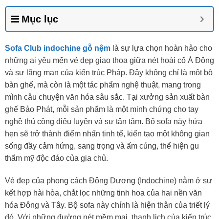
Mục lục
Sofa Club indochine gỗ nệm
là sự lựa chọn hoàn hảo cho
những ai yêu mến vẻ đẹp giao thoa giữa nét hoài cổ Á Đông
và sự lãng mạn của kiến trúc Pháp. Đây không chỉ là một bộ
bàn ghế, mà còn là một tác phẩm nghệ thuật, mang trong
mình câu chuyện văn hóa sâu sắc. Tại xưởng sản xuất bàn
ghế Bảo Phát, mỗi sản phẩm là một minh chứng cho tay
nghề thủ công điêu luyện và sự tận tâm. Bộ sofa này hứa
hẹn sẽ trở thành điểm nhấn tinh tế, kiến tạo một không gian
sống đầy cảm hứng, sang trọng và ấm cúng, thể hiện gu
thẩm mỹ độc đáo của gia chủ.
Vẻ đẹp của phong cách Đông Dương (Indochine) nằm ở sự
kết hợp hài hòa, chắt lọc những tinh hoa của hai nền văn
hóa Đông và Tây. Bộ sofa này chính là hiện thân của triết lý
đó. Với những đường nét mềm mại, thanh lịch của kiến trúc