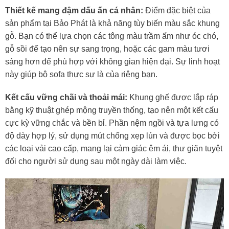
Thiết kế mang đậm dấu ấn cá nhân:
Điểm đặc biệt của
sản phẩm tại Bảo Phát là khả năng tùy biến màu sắc khung
gỗ. Bạn có thể lựa chọn các tông màu trầm ấm như óc chó,
gỗ sồi để tạo nên sự sang trọng, hoặc các gam màu tươi
sáng hơn để phù hợp với không gian hiện đại. Sự linh hoạt
này giúp bộ sofa thực sự là của riêng bạn.
Kết cấu vững chãi và thoải mái:
Khung ghế được lắp ráp
bằng kỹ thuật ghép mộng truyền thống, tạo nên một kết cấu
cực kỳ vững chắc và bền bỉ. Phần nệm ngồi và tựa lưng có
độ dày hợp lý, sử dụng mút chống xẹp lún và được bọc bởi
các loại vải cao cấp, mang lại cảm giác êm ái, thư giãn tuyệt
đối cho người sử dụng sau một ngày dài làm việc.