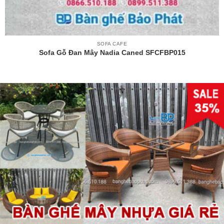
SOFA CAFE
Sofa Gỗ Đan Mây Nadia Caned SFCFBP015