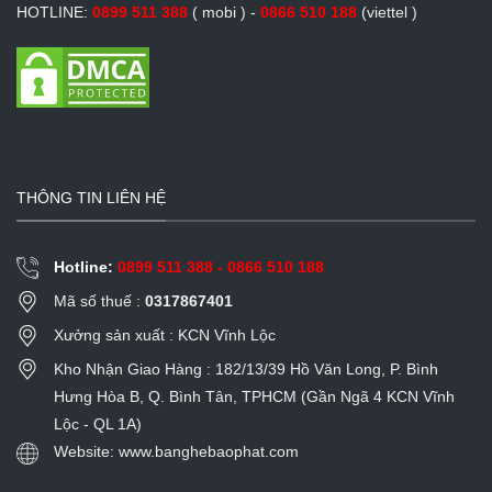
HOTLINE:
0899 511 388
( mobi ) -
0866 510 188
(viettel )
THÔNG TIN LIÊN HỆ
Hotline:
0899 511 388 - 0866 510 188
Mã số thuế :
0317867401
Xưởng sản xuất : KCN Vĩnh Lộc
Kho Nhận Giao Hàng : 182/13/39 Hồ Văn Long, P. Bình
Hưng Hòa B, Q. Bình Tân, TPHCM (Gần Ngã 4 KCN Vĩnh
Lộc - QL 1A)
Website: www.banghebaophat.com