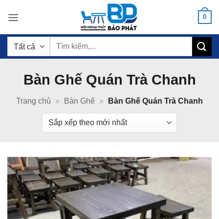
Bỏ
0
qua
nội
Tìm
dung
kiếm:
Bàn Ghế Quán Trà Chanh
Trang chủ
»
Bàn Ghế
»
Bàn Ghế Quán Trà Chanh