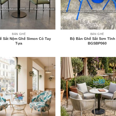
+
BÀN GHẾ
BÀN GHẾ
ế Sắt Nệm Ghế Simon Có Tay
Bộ Bàn Ghế Sắt Sơn Tĩnh
Tựa
BGSBP060