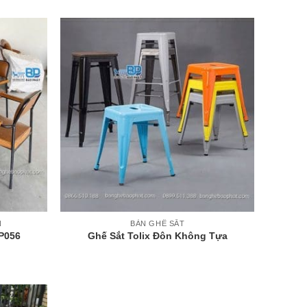
+
N
BÀN GHẾ SẮT
P056
Ghế Sắt Tolix Đôn Không Tựa