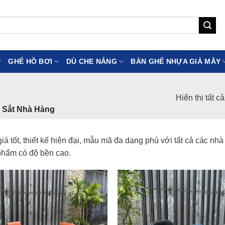
GHẾ HỒ BƠI
DÙ CHE NẮNG
BÀN GHẾ NHỰA GIẢ MÂY
Hiển thị tất c
 Sắt Nhà Hàng
iá tốt, thiết kế hiện đại, mẫu mã đa dạng phù với tất cả các 
 phẩm có độ bền cao.