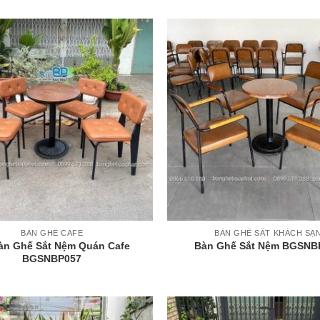
+
BÀN GHẾ CAFE
BÀN GHẾ SẮT KHÁCH SẠ
àn Ghế Sắt Nệm Quán Cafe
Bàn Ghế Sắt Nệm BGSNB
BGSNBP057