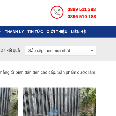
0899 511 388
0866 510 188
THANH LÝ
TIN TỨC
GIỚI THIỆU
LIÊN HỆ
Đã
ả 27 kết quả
sắp
xếp
theo
nhà hàng từ bình dân đến cao cấp. Sản phẩm được làm
mới
nhất