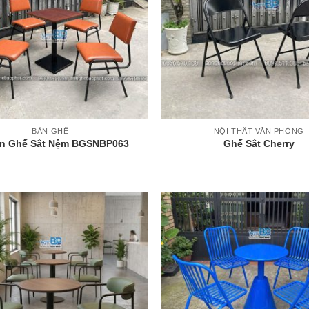
+
BÀN GHẾ
NỘI THẤT VĂN PHÒNG
n Ghế Sắt Nệm BGSNBP063
Ghế Sắt Cherry