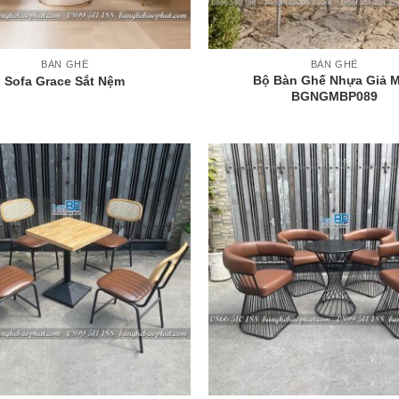
+
BÀN GHẾ
BÀN GHẾ
Bộ Bàn Ghế Nhựa Giả 
Sofa Grace Sắt Nệm
BGNGMBP089
+