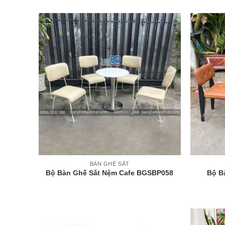
+
+
BÀN GHẾ SẮT
Bộ B
Bộ Bàn Ghế Sắt Nệm Cafe BGSBP058