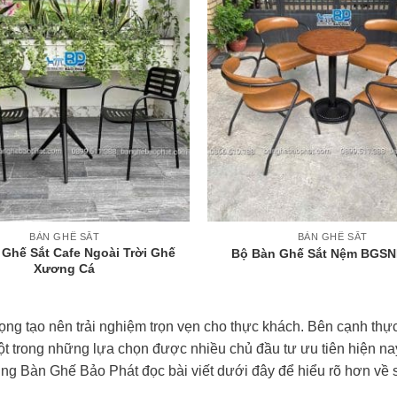
+
BÀN GHẾ SẮT
BÀN GHẾ SẮT
Ghế Sắt Cafe Ngoài Trời Ghế
Bộ Bàn Ghế Sắt Nệm BGS
Xương Cá
ọng tạo nên trải nghiệm trọn vẹn cho thực khách. Bên cạnh thực
ột trong những lựa chọn được nhiều chủ đầu tư ưu tiên hiện na
ng Bàn Ghế Bảo Phát đọc bài viết dưới đây để hiểu rõ hơn về