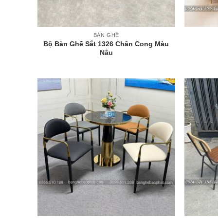
+
+
BÀN GHẾ
Bộ Bàn Ghế Sắt 1326 Chân Cong Màu
Nâu
+
+