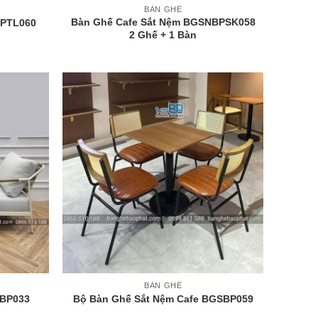
BÀN GHẾ
Bàn Ghế Cafe Sắt Nệm BGSNBPSK058
BPTL060
2 Ghế + 1 Bàn
+
BÀN GHẾ
NBP033
Bộ Bàn Ghế Sắt Nệm Cafe BGSBP059