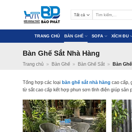
Bỏ
qua
Tìm
nội
kiếm:
dung
TRANG CHỦ
BÀN GHẾ
SOFA
XÍCH ĐU
Bàn Ghế Sắt Nhà Hàng
Trang chủ
»
Bàn Ghế
»
Bàn Ghế Sắt
»
Bàn Ghế
Tổng hợp các loại
bàn ghế sắt nhà hàng
cao cấp, g
từ sắt cao cấp kết hợp phun sơn tĩnh điện giúp sản