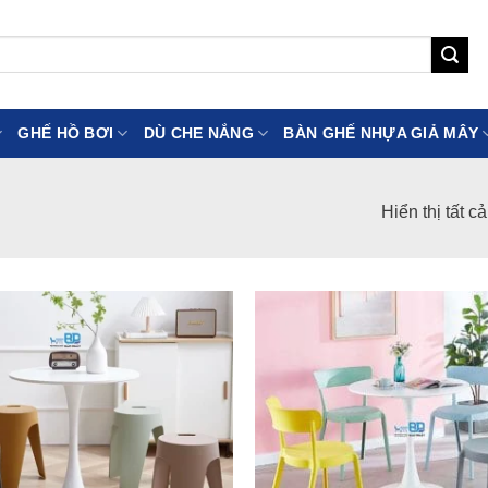
GHẾ HỒ BƠI
DÙ CHE NẮNG
BÀN GHẾ NHỰA GIẢ MÂY
Hiển thị tất c