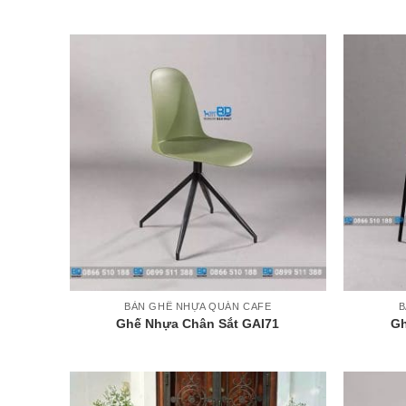
+
+
BÀN GHẾ NHỰA QUÁN CAFE
B
Ghế Nhựa Chân Sắt GAI71
Gh