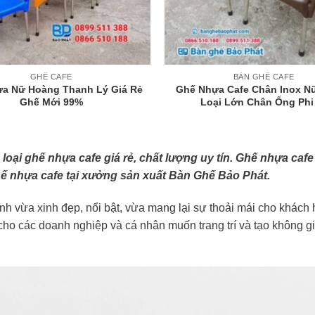
+
GHẾ CAFE
BÀN GHẾ CAFE
a Nữ Hoàng Thanh Lý Giá Rẻ
Ghế Nhựa Cafe Chân Inox N
Ghế Mới 99%
Loại Lớn Chân Ống Phi
ại ghế nhựa cafe giá rẻ, chất lượng uy tín. Ghế nhựa cafe
ế nhựa cafe tại xưởng sản xuất Bàn Ghế Bảo Phát.
nh vừa xinh đẹp, nổi bật, vừa mang lại sự thoải mái cho khách 
cho các doanh nghiệp và cá nhân muốn trang trí và tạo không g