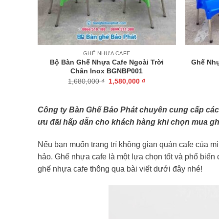
+
+
GHẾ NHỰA CAFE
Bộ Bàn Ghế Nhựa Cafe Ngoài Trời
Ghế Nhự
Chân Inox BGNBP001
Giá
Giá
1,680,000
₫
1,580,000
₫
gốc
hiện
là:
tại
1,680,000 ₫.
là:
1,580,000 ₫.
Công ty Bàn Ghế Bảo Phát chuyên cung cấp các lo
ưu đãi hấp dẫn cho khách hàng khi chọn mua gh
Nếu bạn muốn trang trí không gian quán cafe của mì
hảo. Ghế nhựa cafe là một lựa chọn tốt và phổ biến 
ghế nhựa cafe thông qua bài viết dưới đây nhé!