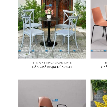
+
+
BÀN GHẾ NHỰA QUÁN CAFE
B
Bàn Ghế Nhựa Đúc 3041
Ghế