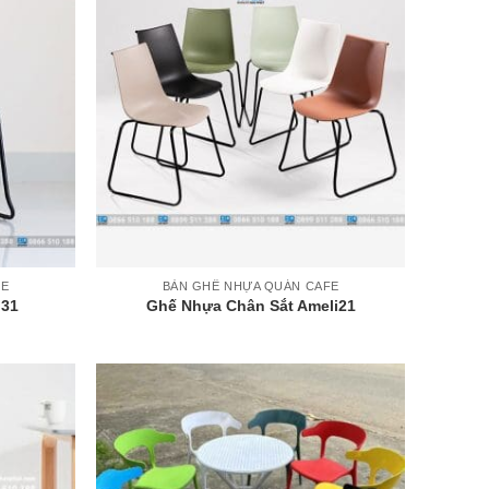
+
FE
BÀN GHẾ NHỰA QUÁN CAFE
I31
Ghế Nhựa Chân Sắt Ameli21