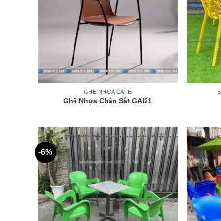
+
+
GHẾ NHỰA CAFE
B
Ghế Nhựa Chân Sắt GAI21
-6%