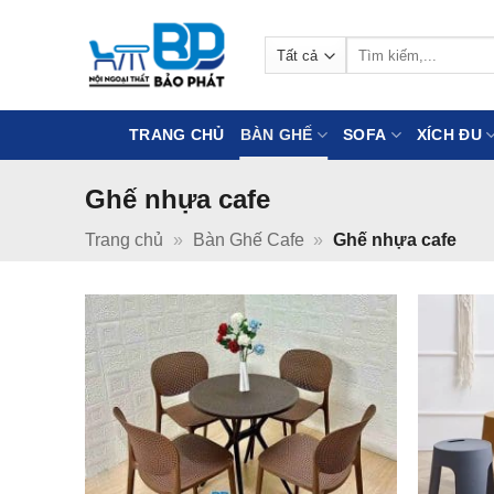
Bỏ
qua
Tìm
nội
kiếm:
dung
TRANG CHỦ
BÀN GHẾ
SOFA
XÍCH ĐU
Ghế nhựa cafe
Trang chủ
»
Bàn Ghế Cafe
»
Ghế nhựa cafe