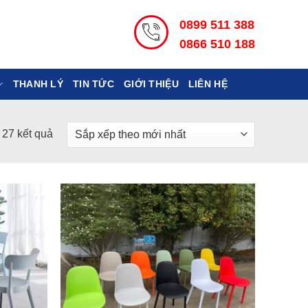
0899 511 388
0866 510 188
THANH LÝ
TIN TỨC
GIỚI THIỆU
LIÊN HỆ
Đã
ả 27 kết quả
sắp
xếp
theo
mới
nhất