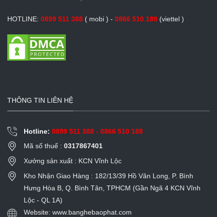
HOTLINE:
0899 511 388
( mobi ) -
0866 510 188
(viettel )
THÔNG TIN LIÊN HỆ
Hotline:
0899 511 388 - 0866 510 188
Mã số thuế :
0317867401
Xưởng sản xuất : KCN Vĩnh Lộc
Kho Nhận Giao Hàng : 182/13/39 Hồ Văn Long, P. Bình
Hưng Hòa B, Q. Bình Tân, TPHCM (Gần Ngã 4 KCN Vĩnh
Lộc - QL 1A)
Website: www.banghebaophat.com