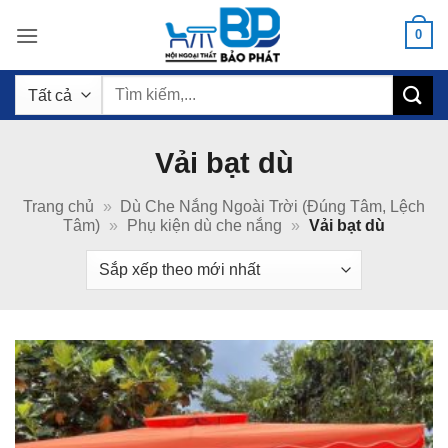
Bỏ
0
qua
nội
Tìm
dung
kiếm:
Vải bạt dù
Trang chủ
»
Dù Che Nắng Ngoài Trời (Đúng Tâm, Lệch
Tâm)
»
Phụ kiện dù che nắng
»
Vải bạt dù