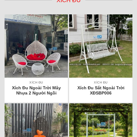
XÍCH ĐU
XÍCH ĐU
XÍCH ĐU
Xích Đu Ngoài Trời Mây
Xích Đu Sắt Ngoài Trời
Nhựa 2 Người Ngồi
XĐSBP006