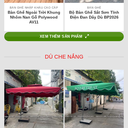
BÀN GHẾ NHẬP KHẨU CAO CẤP
BÀN GHẾ
Bàn Ghế Ngoài Trời Khung
Bộ Bàn Ghế Sắt Sơn Tĩnh
Nhôm Nan Gỗ Polywood
Điện Đan Dây Dù BP2026
AV11
XEM THÊM SẢN PHẨM
DÙ CHE NẮNG