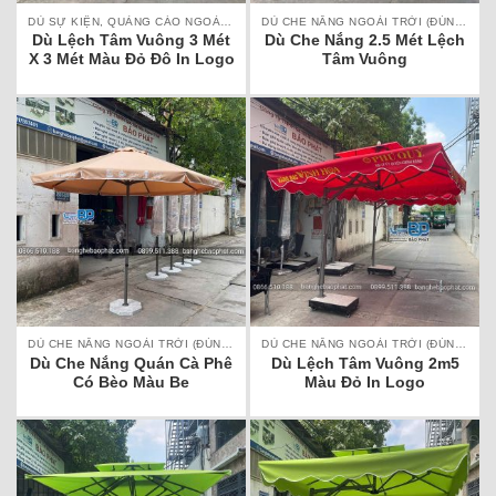
DÙ SỰ KIỆN, QUẢNG CÁO NGOÀI TRỜI
DÙ CHE NẮNG NGOÀI TRỜI (ĐÚNG TÂM, LỆCH TÂM)
Dù Lệch Tâm Vuông 3 Mét
Dù Che Nắng 2.5 Mét Lệch
X 3 Mét Màu Đỏ Đô In Logo
Tâm Vuông
DÙ CHE NẮNG NGOÀI TRỜI (ĐÚNG TÂM, LỆCH TÂM)
DÙ CHE NẮNG NGOÀI TRỜI (ĐÚNG TÂM, LỆCH TÂM)
Dù Che Nắng Quán Cà Phê
Dù Lệch Tâm Vuông 2m5
Có Bèo Màu Be
Màu Đỏ In Logo