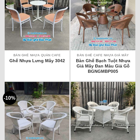
BÀN GHẾ NHỰA QUÁN CAFE
BÀN GHẾ CAFE NHỰA GIẢ MÂY
Bàn Ghế Bạch Tuột Nhựa
Ghế Nhựa Lưng Mây 3042
Giả Mây Đan Màu Giả Gỗ
BGNGMBP005
-10%