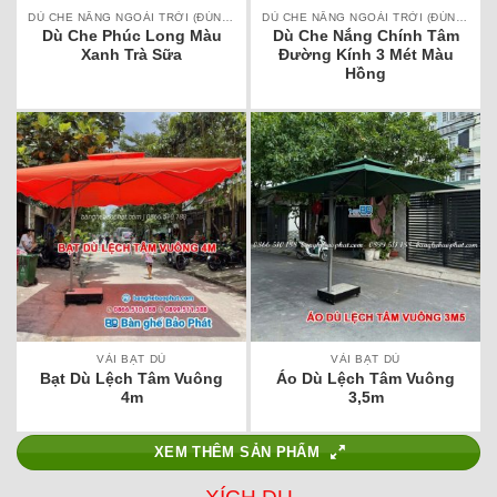
DÙ CHE NẮNG NGOÀI TRỜI (ĐÚNG TÂM, LỆCH TÂM)
DÙ CHE NẮNG NGOÀI TRỜI (ĐÚNG TÂM, LỆCH TÂM)
Dù Che Phúc Long Màu
Dù Che Nắng Chính Tâm
Xanh Trà Sữa
Đường Kính 3 Mét Màu
Hồng
VẢI BẠT DÙ
VẢI BẠT DÙ
Bạt Dù Lệch Tâm Vuông
Áo Dù Lệch Tâm Vuông
4m
3,5m
XEM THÊM SẢN PHẨM