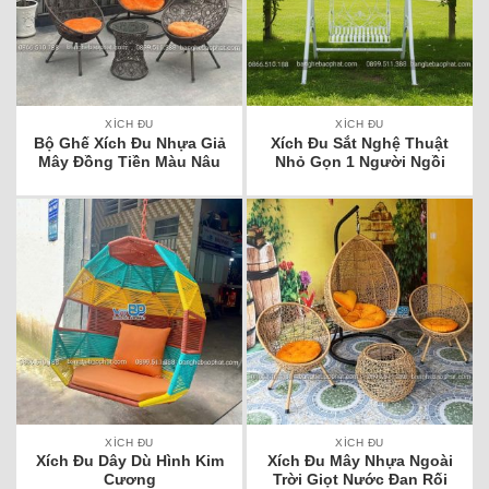
XÍCH ĐU
XÍCH ĐU
Bộ Ghế Xích Đu Nhựa Giả
Xích Đu Sắt Nghệ Thuật
Mây Đồng Tiền Màu Nâu
Nhỏ Gọn 1 Người Ngồi
XÍCH ĐU
XÍCH ĐU
Xích Đu Dây Dù Hình Kim
Xích Đu Mây Nhựa Ngoài
Cương
Trời Giọt Nước Đan Rối