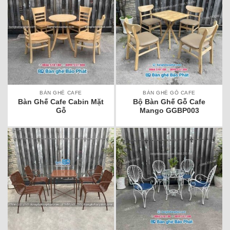
BÀN GHẾ CAFE
BÀN GHẾ GỖ CAFE
Bàn Ghế Cafe Cabin Mặt
Bộ Bàn Ghế Gỗ Cafe
Gỗ
Mango GGBP003