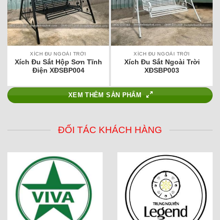
XÍCH ĐU NGOÀI TRỜI
XÍCH ĐU NGOÀI TRỜI
Xích Đu Sắt Hộp Sơn Tĩnh
Xích Đu Sắt Ngoài Trời
Điện XĐSBP004
XĐSBP003
XEM THÊM SẢN PHẨM
ĐỐI TÁC KHÁCH HÀNG