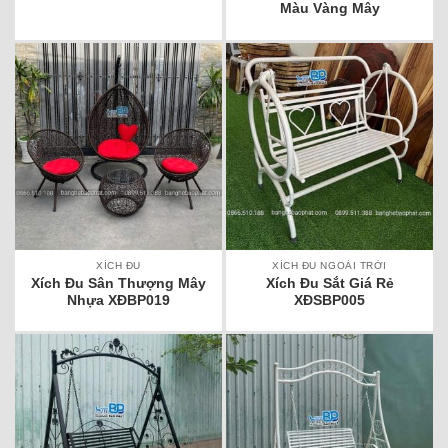
Màu Vàng Mây
XÍCH ĐU
XÍCH ĐU NGOÀI TRỜI
Xích Đu Sân Thượng Mây
Xích Đu Sắt Giá Rẻ
Nhựa XĐBP019
XĐSBP005