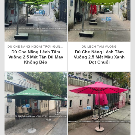
DÙ CHE NẮNG NGOÀI TRỜI (ĐÚNG TÂM, LỆCH TÂM)
DÙ LỆCH TÂM VUÔNG
Dù Che Nắng Lệch Tâm
Dù Che Nắng Lệch Tâm
Vuông 2,5 Mét Tán Dù May
Vuông 2.5 Mét Màu Xanh
Không Bèo
Đọt Chuối