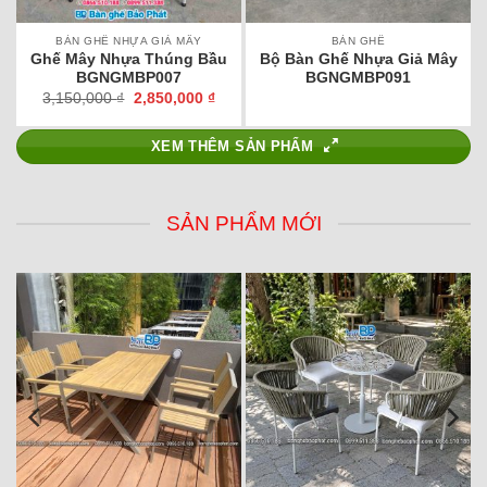
BÀN GHẾ NHỰA GIẢ MÂY
BÀN GHẾ
Ghế Mây Nhựa Thúng Bầu
Bộ Bàn Ghế Nhựa Giả Mây
BGNGMBP007
BGNGMBP091
Giá
Giá
3,150,000
₫
2,850,000
₫
gốc
hiện
là:
tại
3,150,000 ₫.
là:
XEM THÊM SẢN PHẨM
2,850,000 ₫.
SẢN PHẨM MỚI