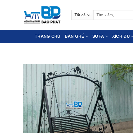
Bỏ
qua
Tìm
nội
kiếm:
dung
TRANG CHỦ
BÀN GHẾ
SOFA
XÍCH ĐU