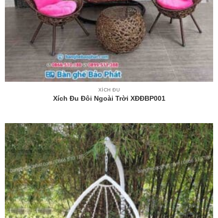
XÍCH ĐU
Xích Đu Đôi Ngoài Trời XĐĐBP001