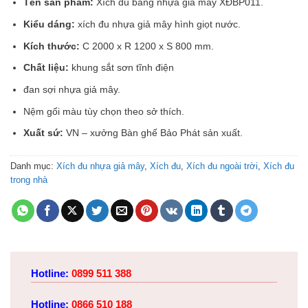
Tên sản phẩm:
Xích đu bằng nhựa giả mây XĐBP011.
Kiểu dáng:
xích đu nhựa giả mây hình giọt nước.
Kích thước:
C 2000 x R 1200 x S 800 mm.
Chất liệu:
khung sắt sơn tĩnh điện
đan sợi nhựa giả mây.
Nệm gối màu tùy chọn theo sở thích.
Xuất sứ:
VN – xưởng Bàn ghế Bảo Phát sản xuất.
Danh mục:
Xích đu nhựa giả mây
,
Xích đu
,
Xích đu ngoài trời
,
Xích đu
trong nhà
Hotline:
0899 511 388
Hotline:
0866 510 188