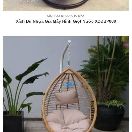
XÍCH ĐU NHỰA GIẢ MÂY
Xích Đu Nhựa Giả Mây Hình Giọt Nước XDĐBP009