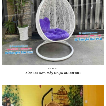
XÍCH ĐU
Xích Đu Đơn Mây Nhựa XĐĐBP001