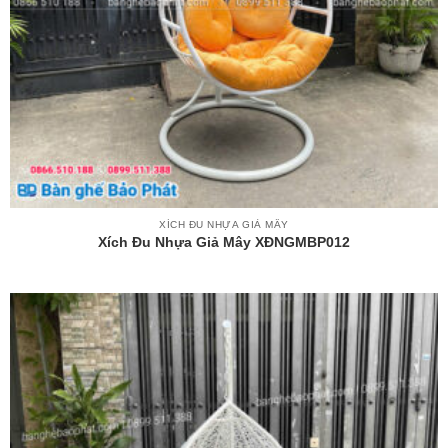
XÍCH ĐU NHỰA GIẢ MÂY
Xích Đu Nhựa Giả Mây XĐNGMBP012