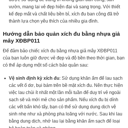
vườn, mang lại vẻ đẹp hiện đại và sang trọng. Với thiết
kế đẹp mắt và chất liệu bền bỉ, xích đu ban công đã trở
thành lựa chọn yêu thích của nhiều gia đình.
Hướng dẫn bảo quản xích đu bằng nhựa giả
mây XĐBP011
Để đảm bảo chiếc xích đu bằng nhựa giả mây XĐBP011
của bạn luôn giữ được vẻ đẹp và độ bền theo thời gian, bạn
có thể áp dụng một số cách bảo quản sau:
Vệ sinh định kỳ xích đu
: Sử dụng khăn ẩm để lau sạch
các vết ố dơ, bụi bám trên bề mặt xích đu. Nên thực hiện
việc lau chùi ít nhất một lần mỗi tuần để duy trì vẻ ngoài
sạch sẽ và mới mẻ cho sản phẩm. Nếu xích đu bị dính
các vết bẩn khó tẩy, bạn có thể sử dụng dung dịch vệ
sinh nhẹ như xà phòng pha loãng với nước. Sau khi lau
bằng dung dịch, nhớ lau lại bằng khăn ẩm sạch để loại