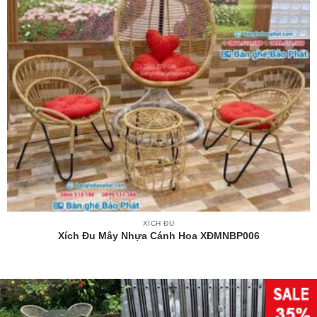
XÍCH ĐU
Xích Đu Mây Nhựa Cánh Hoa XĐMNBP006