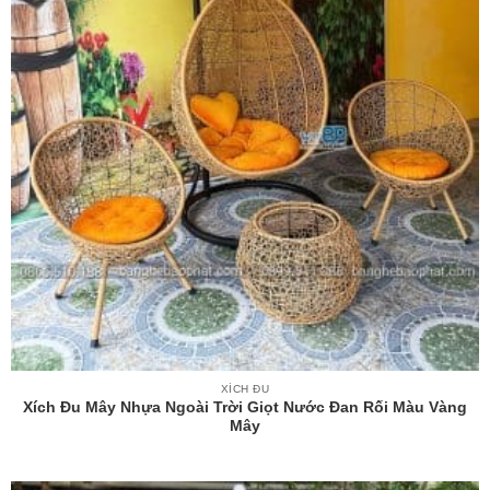
XÍCH ĐU
Xích Đu Mây Nhựa Ngoài Trời Giọt Nước Đan Rối Màu Vàng
Mây