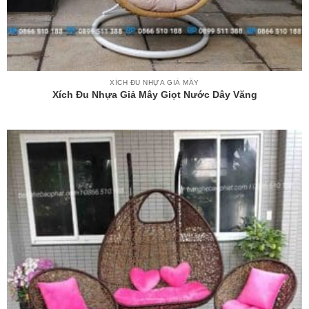
XÍCH ĐU NHỰA GIẢ MÂY
Xích Đu Nhựa Giả Mây Giọt Nước Dây Văng