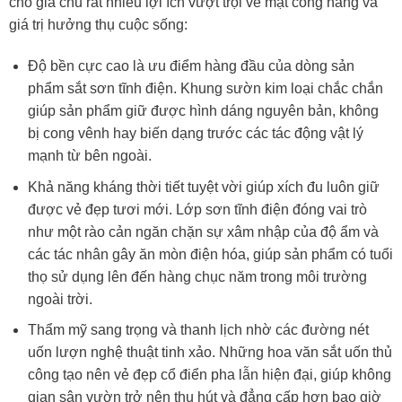
cho gia chủ rất nhiều lợi ích vượt trội về mặt công năng và
giá trị hưởng thụ cuộc sống:
Độ bền cực cao là ưu điểm hàng đầu của dòng sản
phẩm sắt sơn tĩnh điện. Khung sườn kim loại chắc chắn
giúp sản phẩm giữ được hình dáng nguyên bản, không
bị cong vênh hay biến dạng trước các tác động vật lý
mạnh từ bên ngoài.
Khả năng kháng thời tiết tuyệt vời giúp xích đu luôn giữ
được vẻ đẹp tươi mới. Lớp sơn tĩnh điện đóng vai trò
như một rào cản ngăn chặn sự xâm nhập của độ ẩm và
các tác nhân gây ăn mòn điện hóa, giúp sản phẩm có tuổi
thọ sử dụng lên đến hàng chục năm trong môi trường
ngoài trời.
Thẩm mỹ sang trọng và thanh lịch nhờ các đường nét
uốn lượn nghệ thuật tinh xảo. Những hoa văn sắt uốn thủ
công tạo nên vẻ đẹp cổ điển pha lẫn hiện đại, giúp không
gian sân vườn trở nên thu hút và đẳng cấp hơn bao giờ