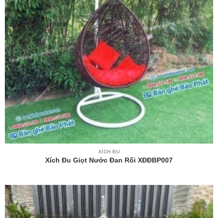
XÍCH ĐU
Xích Đu Giọt Nước Đan Rối XĐĐBP007