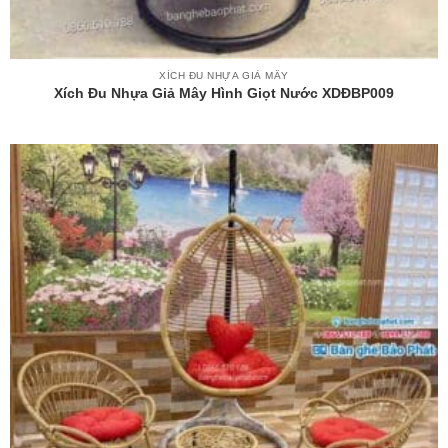
XÍCH ĐU NHỰA GIẢ MÂY
Xích Đu Nhựa Giả Mây Hình Giọt Nước XDĐBP009