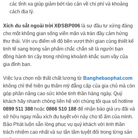
các tỉnh xa giúp giảm bớt rào cản về chi phí và khoảng
cách địa lý.
Xích đu sắt ngoài trời XĐSBP006
là sự đầu tư xứng đáng
cho một không gian sống viên mãn và tràn đầy cảm hứng
thư thái. Với ưu điểm về độ bền vượt thời gian cùng thiết kế
tinh tế sang trọng sản phẩm chắc chắn sẽ là người bạn
đồng hành tin cậy trong những khoảnh khắc sum vầy của
gia đình bạn.
Việc lựa chọn nội thất chất lượng từ
Banghebaophat.com
không chỉ thể hiện gu thẩm mỹ đẳng cấp của gia chủ mà còn
góp phần nâng cao sức khỏe tinh thần hàng ngày. Quý
khách hãy nhanh chóng liên hệ với chúng tôi qua số hotline
0899 511 388
hoặc
0866 510 188
để nhận báo giá ưu đãi và
sở hữu ngay mẫu xích đu tuyệt vời này cho tổ ấm của mình.
Bảo Phát luôn sẵn lòng phục vụ quý khách với tinh thần
trách nhiệm cao nhất và sự tận tâm tuyệt đối trong từng sản