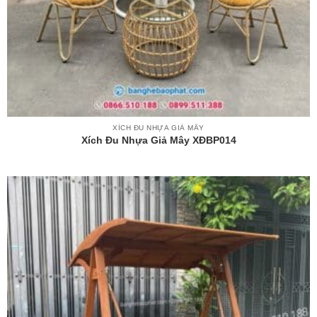
XÍCH ĐU NHỰA GIẢ MÂY
Xích Đu Nhựa Giả Mây XĐBP014