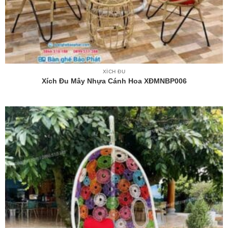
XÍCH ĐU
Xích Đu Mây Nhựa Cánh Hoa XĐMNBP006