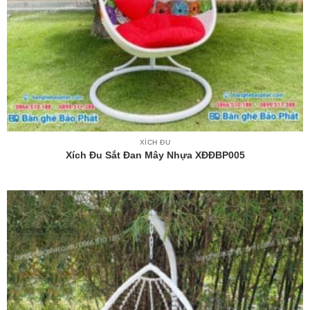
XÍCH ĐU
Xích Đu Sắt Đan Mây Nhựa XĐĐBP005