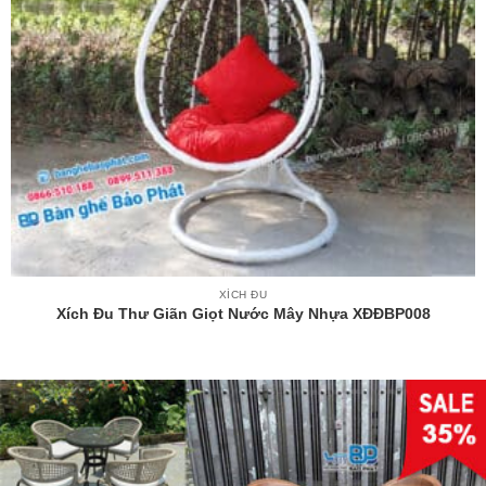
XÍCH ĐU
Xích Đu Thư Giãn Giọt Nước Mây Nhựa XĐĐBP008