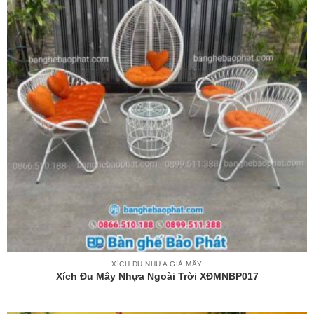
XÍCH ĐU NHỰA GIẢ MÂY
Xích Đu Mây Nhựa Ngoài Trời XĐMNBP017