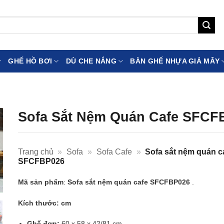
GHẾ HỒ BƠI
DÙ CHE NẮNG
BÀN GHẾ NHỰA GIẢ MÂY
Sofa Sắt Nệm Quán Cafe SFCF
Trang chủ
»
Sofa
»
Sofa Cafe
»
Sofa sắt nệm quán c
SFCFBP026
Mã sản phẩm
:
Sofa sắt nệm quán cafe SFCFBP026
.
Kích thước: cm
Ghế đơn:
60 x 58 x 42/81 cm