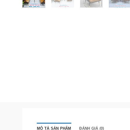
MÔ TẢ SẢN PHẨM
ĐÁNH GIÁ (0)