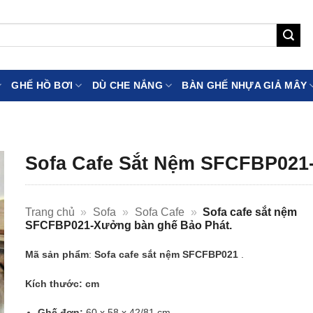
GHẾ HỒ BƠI
DÙ CHE NẮNG
BÀN GHẾ NHỰA GIẢ MÂY
Sofa Cafe Sắt Nệm SFCFBP021
Trang chủ
»
Sofa
»
Sofa Cafe
»
Sofa cafe sắt nệm
SFCFBP021-Xưởng bàn ghế Bảo Phát.
Mã sản phẩm
:
Sofa cafe sắt nệm SFCFBP021
.
Kích thước: cm
Ghế đơn:
60 x 58 x 42/81 cm