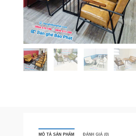
MÔ TẢ SẢN PHẨM
ĐÁNH GIÁ (0)