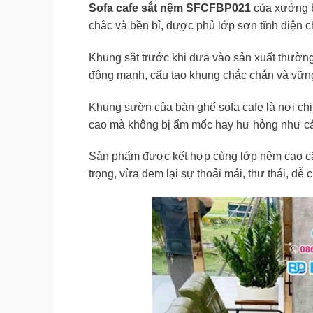
Sofa cafe sắt nệm SFCFBP021
của xưởng b
chắc và bền bỉ, được phủ lớp sơn tĩnh điện ch
Khung sắt trước khi đưa vào sản xuất thường 
động mạnh, cấu tạo khung chắc chắn và vững
Khung sườn của bàn ghế sofa cafe là nơi chịu
cao mà không bị ẩm mốc hay hư hỏng như các 
Sản phẩm được kết hợp cùng lớp nệm cao c
trọng, vừa đem lại sự thoải mái, thư thái, dễ 