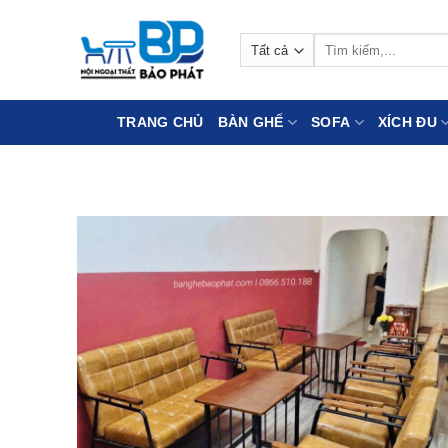
Bỏ
qua
Tìm
nội
kiếm:
dung
TRANG CHỦ
BÀN GHẾ
SOFA
XÍCH ĐU