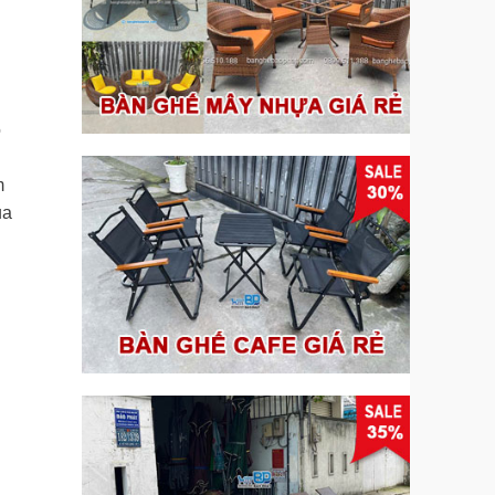
o
m
ủa