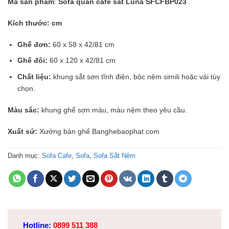
Mã sản phẩm
:
Sofa quán cafe sắt Luna SFCFBP023
.
Kích thước: cm
Ghế đơn:
60 x 58 x 42/81 cm
Ghế đôi:
60 x 120 x 42/81 cm
Chất liệu:
khung sắt sơn tĩnh điện, bộc nệm simili hoặc vải tùy
chọn.
Màu sắc:
khung ghế sơn màu, màu nệm theo yêu cầu.
Xuất sứ:
Xưởng bàn ghế Banghebaophat.com
Danh mục:
Sofa Cafe
,
Sofa
,
Sofa Sắt Nệm
Hotline:
0899 511 388