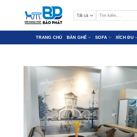
Bỏ
qua
Tìm
nội
kiếm:
dung
TRANG CHỦ
BÀN GHẾ
SOFA
XÍCH ĐU