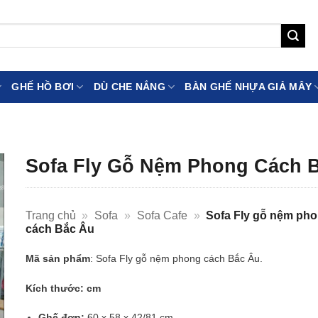
GHẾ HỒ BƠI
DÙ CHE NẮNG
BÀN GHẾ NHỰA GIẢ MÂY
Sofa Fly Gỗ Nệm Phong Cách 
Trang chủ
»
Sofa
»
Sofa Cafe
»
Sofa Fly gỗ nệm ph
cách Bắc Âu
Mã sản phẩm
: Sofa Fly gỗ nệm phong cách Bắc Âu.
Kích thước: cm
Ghế đơn:
60 x 58 x 42/81 cm