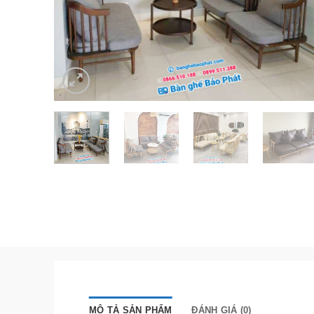
MÔ TẢ SẢN PHẨM
ĐÁNH GIÁ (0)