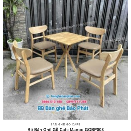
BÀN GHẾ GỖ CAFE
Bộ Bàn Ghế Gỗ Cafe Mango GGBP003