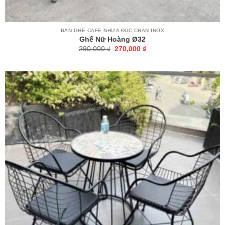
BÀN GHẾ CAFE NHỰA ĐÚC CHÂN INOX
Ghế Nữ Hoàng Ø32
Giá
Giá
290,000
₫
270,000
₫
gốc
hiện
là:
tại
290,000 ₫.
là:
270,000 ₫.