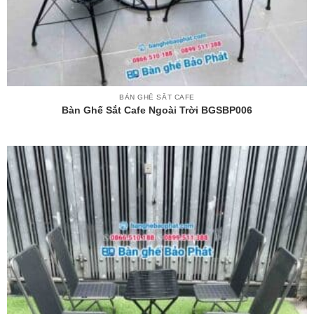
BÀN GHẾ SẮT CAFE
Bàn Ghế Sắt Cafe Ngoài Trời BGSBP006