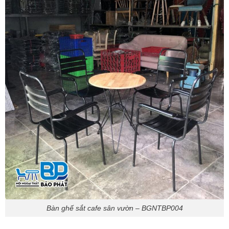
Bàn ghế sắt cafe sân vườn – BGNTBP004