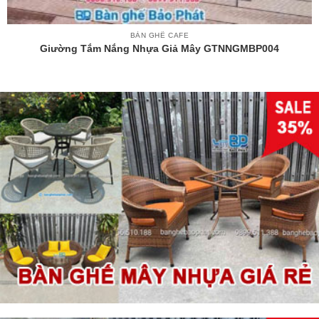
BÀN GHẾ CAFE
Giường Tắm Nắng Nhựa Giả Mây GTNNGMBP004