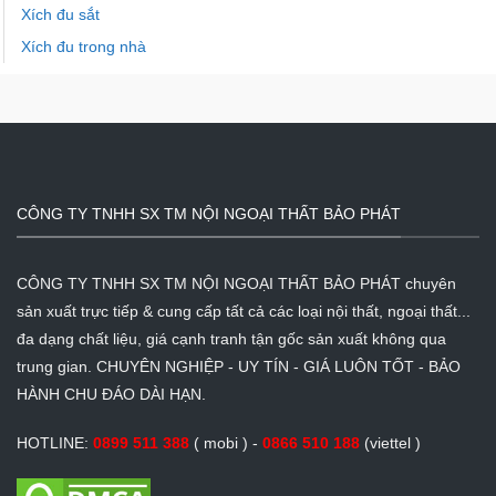
Xích đu sắt
Xích đu trong nhà
CÔNG TY TNHH SX TM NỘI NGOẠI THẤT BẢO PHÁT
CÔNG TY TNHH SX TM NỘI NGOẠI THẤT BẢO PHÁT chuyên
sản xuất trực tiếp & cung cấp tất cả các loại nội thất, ngoại thất...
đa dạng chất liệu, giá cạnh tranh tận gốc sản xuất không qua
trung gian. CHUYÊN NGHIỆP - UY TÍN - GIÁ LUÔN TỐT - BẢO
HÀNH CHU ĐÁO DÀI HẠN.
HOTLINE:
0899 511 388
( mobi ) -
0866 510 188
(viettel )