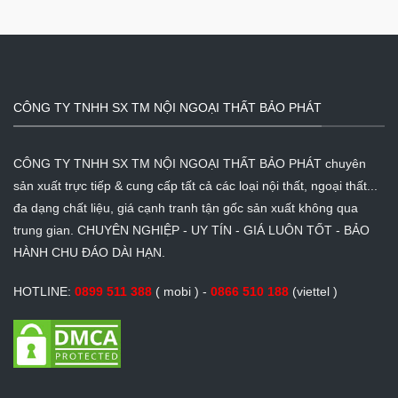
CÔNG TY TNHH SX TM NỘI NGOẠI THẤT BẢO PHÁT
CÔNG TY TNHH SX TM NỘI NGOẠI THẤT BẢO PHÁT chuyên
sản xuất trực tiếp & cung cấp tất cả các loại nội thất, ngoại thất...
đa dạng chất liệu, giá cạnh tranh tận gốc sản xuất không qua
trung gian. CHUYÊN NGHIỆP - UY TÍN - GIÁ LUÔN TỐT - BẢO
HÀNH CHU ĐÁO DÀI HẠN.
HOTLINE:
0899 511 388
( mobi ) -
0866 510 188
(viettel )