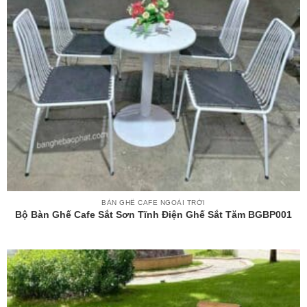
BÀN GHẾ CAFE NGOÀI TRỜI
Bộ Bàn Ghế Cafe Sắt Sơn Tĩnh Điện Ghế Sắt Tăm BGBP001