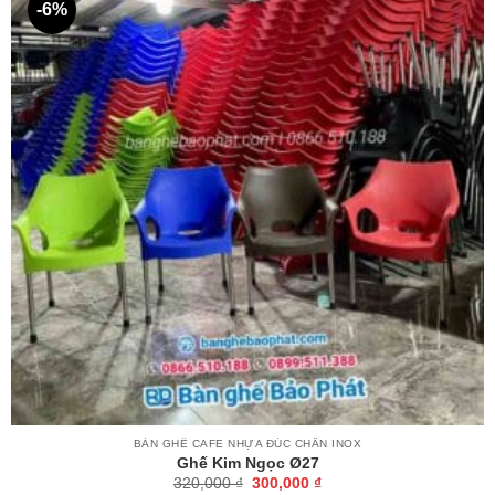
-6%
BÀN GHẾ CAFE NHỰA ĐÚC CHÂN INOX
Ghế Kim Ngọc Ø27
Giá
Giá
320,000
₫
300,000
₫