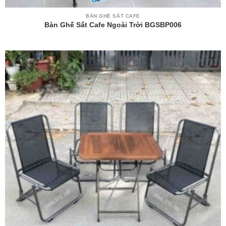
BÀN GHẾ SẮT CAFE
Bàn Ghế Sắt Cafe Ngoài Trời BGSBP006