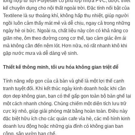
tổng hợp từ sợi Polyester có phủ lớp nhựa PVC, được thiết
kế chuyên dụng cho nội thất ngoài trời. Đặc tính nổi bật của
Textilene là sự thoáng khí, không hấp thụ nhiệt, giúp người
ngồi luôn cảm thấy mát mẻ và dễ chịu, ngay cả trong những
ngày hè oi bức. Ngoài ra, chất liệu này còn có khả năng co
giãn nhẹ, ôm theo đường cong cơ thể, tạo cảm giác êm ái
mà không cần đến nệm lót. Hơn nữa, nó rất nhanh khô khi
gặp nước mưa và dễ dàng vệ sinh.
Thiết kế thông minh, tối ưu hóa không gian triệt để
Tính năng xếp gọn của cả bàn và ghế là một lợi thế cạnh
tranh tuyệt đối. Khi kết thúc ngày kinh doanh hoặc khi cần
dọn dẹp không gian, bạn có thể gấp gọn toàn bộ bàn ghế lại
một cách nhanh chóng. Chúng chiếm một diện tích lưu trữ
cực kỳ nhỏ, giúp giải phóng mặt bằng hoàn toàn. Điều này
đặc biệt hữu ích cho các quán cafe vỉa hè, các mô hình kinh
doanh lưu động hoặc những gia đình có không gian ban
công, sân vườn hạn chế.