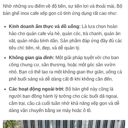
Nhờ những ưu điểm về độ bền, sự tiện lợi và thoải mái, Bộ
bàn ghế inox cafe xếp gọn có tính ứng dụng rất cao như:
Kinh doanh ẩm thực và đồ uống:
Là lựa chọn hoàn
hảo cho quán cafe vỉa hè, quán cóc, trà chanh, quán ăn
vặt, quán nhậu bình dân. Sản phẩm đáp ứng đầy đủ các
tiêu chí: bền, rẻ, đẹp, và dễ quản lý.
Không gian gia đình:
Một giải pháp tuyệt vời cho ban
công chung cư, sân thượng, hoặc một góc sân vườn
nhỏ. Bạn có thể tạo ra một không gian thư giãn, uống cà
phê buổi sáng và dễ dàng cất đi khi không cần đến.
Các hoạt động ngoài trời:
Bộ bàn ghế này cũng là
người bạn đồng hành lý tưởng cho các buổi dã ngoại,
cắm trại, câu cá cuối tuần nhờ khả năng xếp gọn và dễ
dàng vận chuyển bằng xe máy hoặc ô tô.