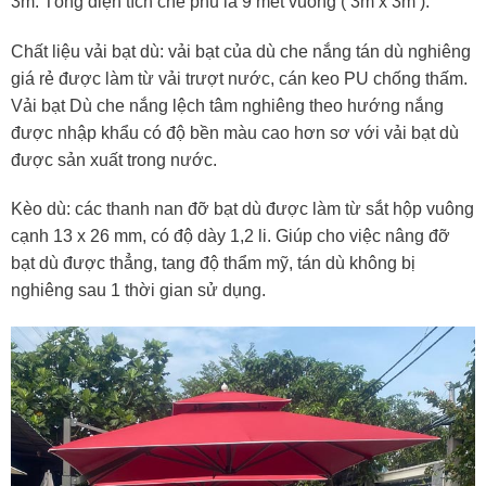
3m. Tổng diện tích che phủ là 9 mét vuông ( 3m x 3m ).
Chất liệu vải bạt dù: vải bạt của dù che nắng tán dù nghiêng
giá rẻ được làm từ vải trượt nước, cán keo PU chống thấm.
Vải bạt Dù che nắng lệch tâm nghiêng theo hướng nắng
được nhập khẩu có độ bền màu cao hơn sơ với vải bạt dù
được sản xuất trong nước.
Kèo dù: các thanh nan đỡ bạt dù được làm từ sắt hộp vuông
cạnh 13 x 26 mm, có độ dày 1,2 li. Giúp cho việc nâng đỡ
bạt dù được thẳng, tang độ thẩm mỹ, tán dù không bị
nghiêng sau 1 thời gian sử dụng.