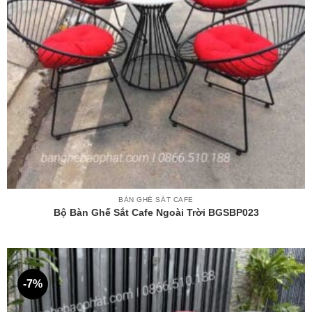
BÀN GHẾ SẮT CAFE
Bộ Bàn Ghế Sắt Cafe Ngoài Trời BGSBP023
-7%