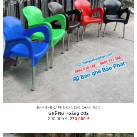
BÀN GHẾ CAFE NHỰA ĐÚC CHÂN INOX
Ghế Nữ Hoàng Ø32
Giá
Giá
290,000
₫
270,000
₫
gốc
hiện
là:
tại
290,000 ₫.
là:
270,000 ₫.