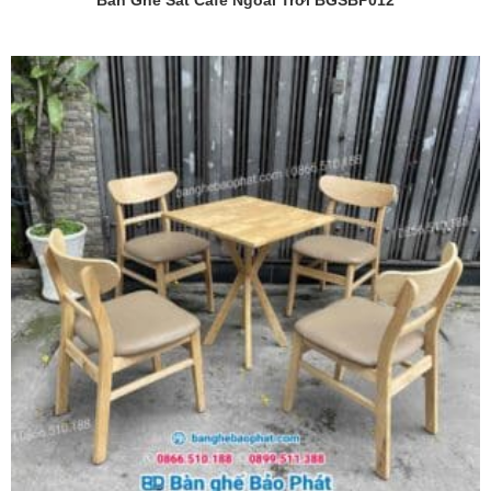
Bàn Ghế Sắt Cafe Ngoài Trời BGSBP012