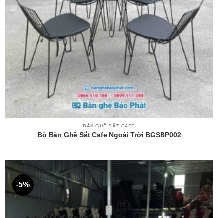
BÀN GHẾ SẮT CAFE
Bộ Bàn Ghế Sắt Cafe Ngoài Trời BGSBP002
-5%