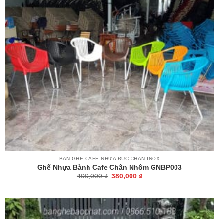
BÀN GHẾ CAFE NHỰA ĐÚC CHÂN INOX
Ghế Nhựa Bành Cafe Chân Nhôm GNBP003
Giá
Giá
400,000
₫
380,000
₫
gốc
hiện
là:
tại
400,000 ₫.
là:
380,000 ₫.