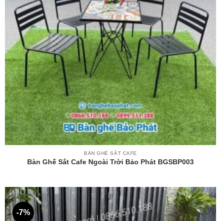
BÀN GHẾ SẮT CAFE
Bàn Ghế Sắt Cafe Ngoài Trời Bảo Phát BGSBP003
-7%