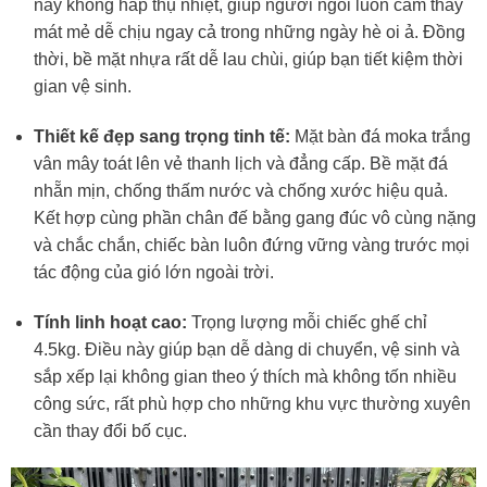
này không hấp thụ nhiệt, giúp người ngồi luôn cảm thấy
mát mẻ dễ chịu ngay cả trong những ngày hè oi ả. Đồng
thời, bề mặt nhựa rất dễ lau chùi, giúp bạn tiết kiệm thời
gian vệ sinh.
Thiết kế đẹp sang trọng tinh tế:
Mặt bàn đá moka trắng
vân mây toát lên vẻ thanh lịch và đẳng cấp. Bề mặt đá
nhẵn mịn, chống thấm nước và chống xước hiệu quả.
Kết hợp cùng phần chân đế bằng gang đúc vô cùng nặng
và chắc chắn, chiếc bàn luôn đứng vững vàng trước mọi
tác động của gió lớn ngoài trời.
Tính linh hoạt cao:
Trọng lượng mỗi chiếc ghế chỉ
4.5kg. Điều này giúp bạn dễ dàng di chuyển, vệ sinh và
sắp xếp lại không gian theo ý thích mà không tốn nhiều
công sức, rất phù hợp cho những khu vực thường xuyên
cần thay đổi bố cục.