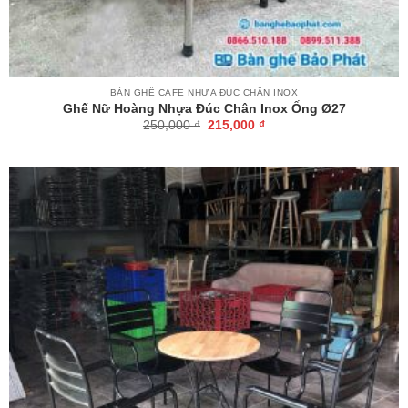
BÀN GHẾ CAFE NHỰA ĐÚC CHÂN INOX
Ghế Nữ Hoàng Nhựa Đúc Chân Inox Ống Ø27
Giá
Giá
250,000
₫
215,000
₫
gốc
hiện
là:
tại
250,000 ₫.
là:
215,000 ₫.