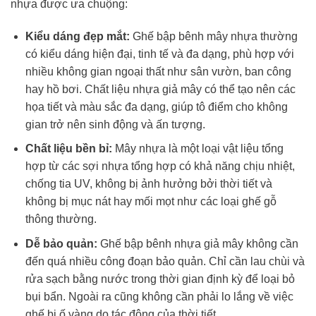
nhựa được ưa chuộng:
Kiểu dáng đẹp mắt:
Ghế bập bênh mây nhựa thường
có kiểu dáng hiện đại, tinh tế và đa dạng, phù hợp với
nhiều không gian ngoại thất như sân vườn, ban công
hay hồ bơi. Chất liệu nhựa giả mây có thể tạo nên các
họa tiết và màu sắc đa dạng, giúp tô điểm cho không
gian trở nên sinh động và ấn tượng.
Chất liệu bền bỉ:
Mây nhựa là một loại vật liệu tổng
hợp từ các sợi nhựa tổng hợp có khả năng chịu nhiệt,
chống tia UV, không bị ảnh hưởng bởi thời tiết và
không bị mục nát hay mối mọt như các loại ghế gỗ
thông thường.
Dễ bảo quản:
Ghế bập bênh nhựa giả mây không cần
đến quá nhiều công đoạn bảo quản. Chỉ cần lau chùi và
rửa sạch bằng nước trong thời gian định kỳ để loại bỏ
bụi bẩn. Ngoài ra cũng không cần phải lo lắng về việc
ghế bị ố vàng do tác động của thời tiết.