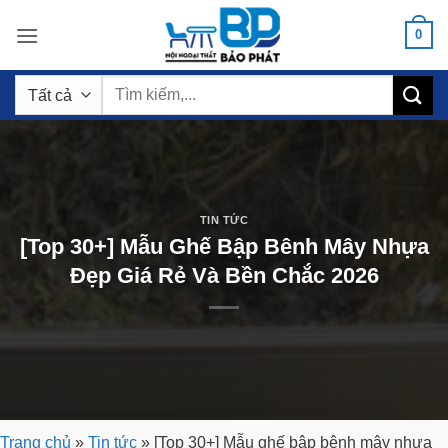
Bỏ
0
qua
nội
Tìm
dung
kiếm:
TIN TỨC
[Top 30+] Mẫu Ghế Bập Bênh Mây Nhựa
Đẹp Giá Rẻ Và Bền Chắc 2026
Trang chủ
»
Tin tức
»
[Top 30+] Mẫu ghế bập bênh mây nhựa