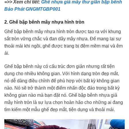
=>> Xem chi tiết:
Ghế nhựa giả mây thư giãn bập bênh
Bảo Phát GNGMTGBP001
2. Ghế bập bênh mây nhựa hình tròn
Ghế bập bênh mây nhựa hình tròn được tạo ra với khung
sắt tròn vững chắc và đan dây mây nhựa. Để mang lại sự
thoải mái khi ngồi, ghế được trang bị đệm mềm mại và êm
ái.
Ghế bập bênh này có cấu trúc đơn giản nhưng rất tiện
dụng cho nhiều không gian. Với hình dạng tròn đẹp mắt,
nó dễ dàng điều chỉnh để phù hợp với bất kỳ không gian
nào. Nó sẽ trở thành một điểm nhấn độc đáo trong bất kỳ
không gian nào mà bạn đặt nó. Ghế bập bênh nhựa giả
mây hình tròn là sự lựa chọn hoàn hảo cho những ai đang
tìm kiếm một mẫu ghế đẹp mắt, tiện dụng và thoải mái.