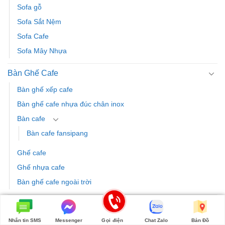
Sofa gỗ
Sofa Sắt Nệm
Sofa Cafe
Sofa Mây Nhựa
Bàn Ghế Cafe
Bàn ghế xếp cafe
Bàn ghế cafe nhựa đúc chân inox
Bàn cafe
Bàn cafe fansipang
Ghế cafe
Ghế nhựa cafe
Bàn ghế cafe ngoài trời
Ghế Hồ Bơi
Ghế hồ bơi composite
Nhắn tin SMS
Messenger
Gọi điện
Chat Zalo
Bản Đồ