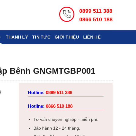
0899 511 388
0866 510 188
THANH LÝ
TIN TỨC
GIỚI THIỆU
LIÊN HỆ
Bập Bênh GNGMTGBP001
ế
Hotline:
0899 511 388
Hotline:
0866 510 188
Tư vấn chuyên nghiệp - miễn phí.
Bảo hành 12 - 24 tháng.