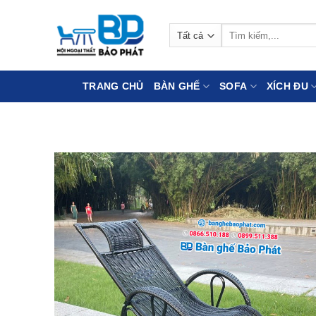
Bỏ
qua
Tìm
nội
kiếm:
dung
TRANG CHỦ
BÀN GHẾ
SOFA
XÍCH ĐU