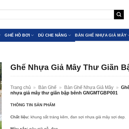
GHẾ HỒ BƠI
DÙ CHE NẮNG
BÀN GHẾ NHỰA GIẢ MÂY
Ghế Nhựa Giả Mây Thư Giãn 
Trang chủ
»
Bàn Ghế
»
Bàn Ghế Nhựa Giả Mây
»
Gh
nhựa giả mây thư giãn bập bênh GNGMTGBP001
THÔNG TIN SẢN PHẨM
Chất liệu:
khung sắt tráng kẽm, đan sợi nhựa giả mây sợi dẹp.
Màu sắc:
nâu giả gỗ, đen.