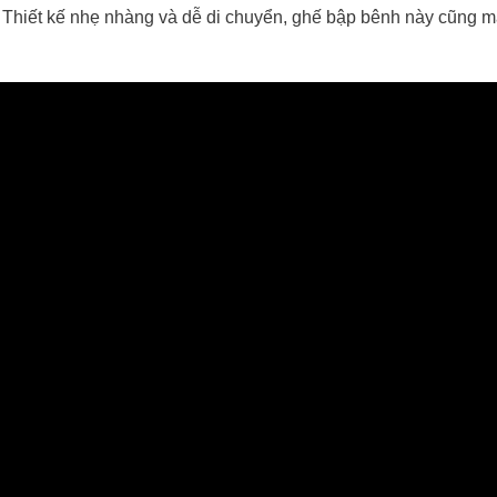
à. Thiết kế nhẹ nhàng và dễ di chuyển, ghế bập bênh này cũng 