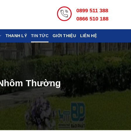
0899 511 388
0866 510 188
THANH LÝ
TIN TỨC
GIỚI THIỆU
LIÊN HỆ
à Nhôm Thường