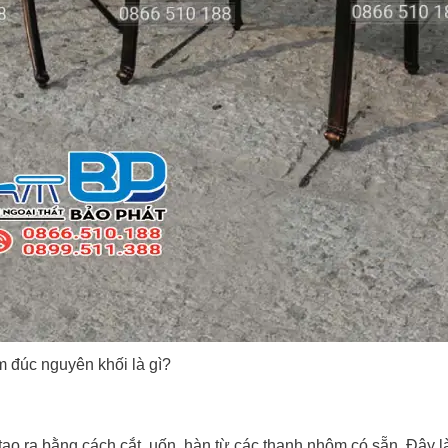
 đúc nguyên khối là gì?
o ra bằng cách cắt, uốn, hàn từ các thanh nhôm có sẵn. Đây l