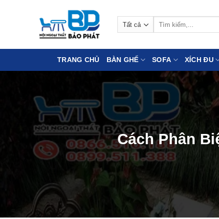
Bỏ
qua
Tìm
nội
kiếm:
dung
TRANG CHỦ
BÀN GHẾ
SOFA
XÍCH ĐU
Cách Phân Bi