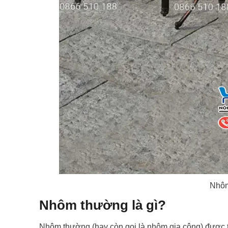
Nhôm
Nhôm thường là gì?
Nhôm thường (hay còn gọi là nhôm gia công) được tạ