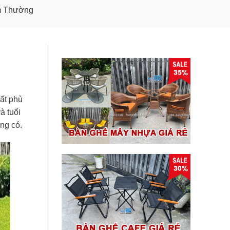
m Thường
ất phù
à tuổi
ng có.