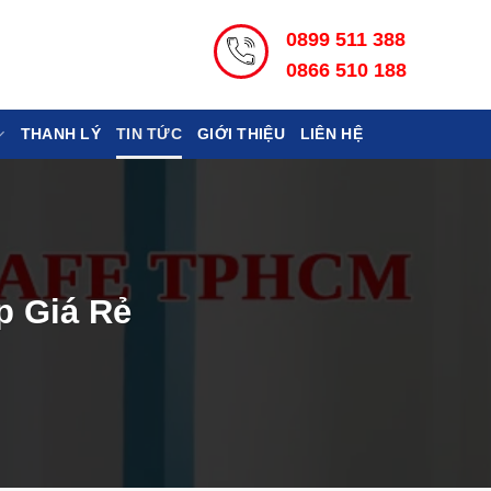
0899 511 388
0866 510 188
THANH LÝ
TIN TỨC
GIỚI THIỆU
LIÊN HỆ
p Giá Rẻ