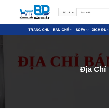
Bỏ
qua
Tìm
nội
kiếm:
dung
TRANG CHỦ
BÀN GHẾ
SOFA
XÍCH ĐU
Địa Chỉ