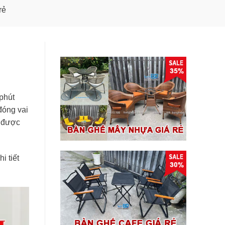
rẻ
phút
 đóng vai
g được
i tiết