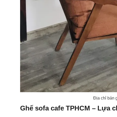
Địa chỉ bán 
Ghế sofa cafe TPHCM – Lựa ch