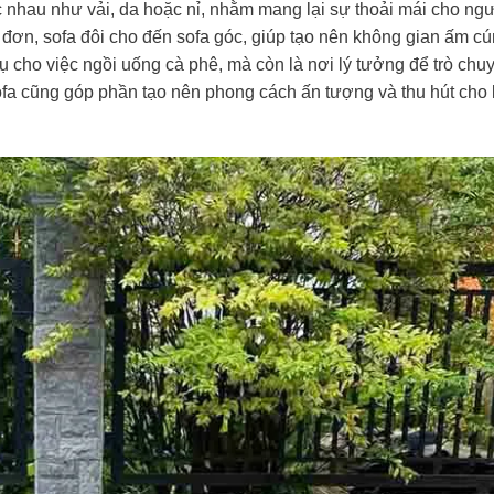
c nhau như vải, da hoặc nỉ, nhằm mang lại sự thoải mái cho ngư
 đơn, sofa đôi cho đến sofa góc, giúp tạo nên không gian ấm c
ụ cho việc ngồi uống cà phê, mà còn là nơi lý tưởng để trò chu
sofa cũng góp phần tạo nên phong cách ấn tượng và thu hút cho