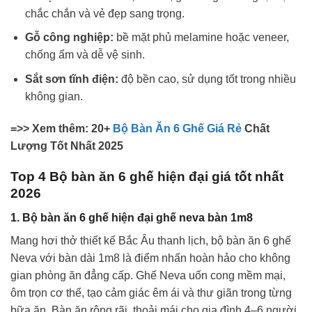
chắc chắn và vẻ đẹp sang trọng.
Gỗ công nghiệp:
bề mặt phủ melamine hoặc veneer,
chống ẩm và dễ vệ sinh.
Sắt sơn tĩnh điện:
độ bền cao, sử dụng tốt trong nhiều
không gian.
=>> Xem thêm: 20+
Bộ Bàn Ăn 6 Ghế Giá Rẻ
Chất
Lượng Tốt Nhất 2025
Top 4 Bộ bàn ăn 6 ghế hiện đại giá tốt nhất
2026
1. Bộ bàn ăn 6 ghế hiện đại ghế neva bàn 1m8
Mang hơi thở thiết kế Bắc Âu thanh lịch, bộ bàn ăn 6 ghế
Neva với bàn dài 1m8 là điểm nhấn hoàn hảo cho không
gian phòng ăn đẳng cấp. Ghế Neva uốn cong mềm mại,
ôm trọn cơ thể, tạo cảm giác êm ái và thư giãn trong từng
bữa ăn. Bàn ăn rộng rãi, thoải mái cho gia đình 4–6 người,