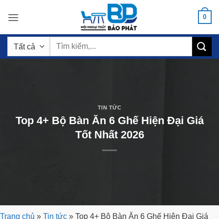
Bỏ
0
qua
nội
Tìm
dung
kiếm:
TIN TỨC
Top 4+ Bộ Bàn Ăn 6 Ghế Hiện Đại Giá
Tốt Nhất 2026
Trang chủ
»
Tin tức
»
Top 4+ Bộ Bàn Ăn 6 Ghế Hiện Đại Giá