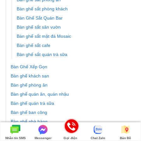
Bàn ghế sắt phòng khách
Bàn Ghế Sắt Quán Bar
Bàn ghế sắt sân vườn
Bàn ghế sắt mặt đá Mosaic
Bàn ghế sắt cafe
Bàn ghế sắt quán trà sữa
Bàn Ghế Xếp Gọn
Bàn ghế khách sạn
Bàn ghế phòng ăn
Bàn ghế quán ăn, quán nhậu
Bàn ghế quán trà sữa
Bàn ghế ban công
Bàn ghế nhà hàng
Bàn Ghế Nhựa Giả Mây
Nhắn tin SMS
Messenger
Gọi điện
Chat Zalo
Bản Đồ
Bàn ghế mây nhựa quán bar