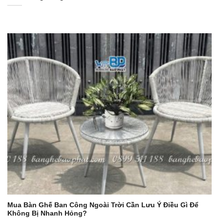
Mua Bàn Ghế Ban Công Ngoài Trời Cần Lưu Ý Điều Gì Để
Không Bị Nhanh Hỏng?