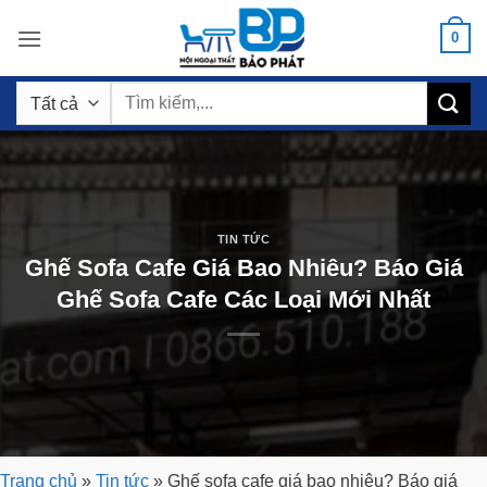
Bỏ
0
qua
nội
Tìm
dung
kiếm:
TIN TỨC
Ghế Sofa Cafe Giá Bao Nhiêu? Báo Giá
Ghế Sofa Cafe Các Loại Mới Nhất
Trang chủ
»
Tin tức
»
Ghế sofa cafe giá bao nhiêu? Báo giá