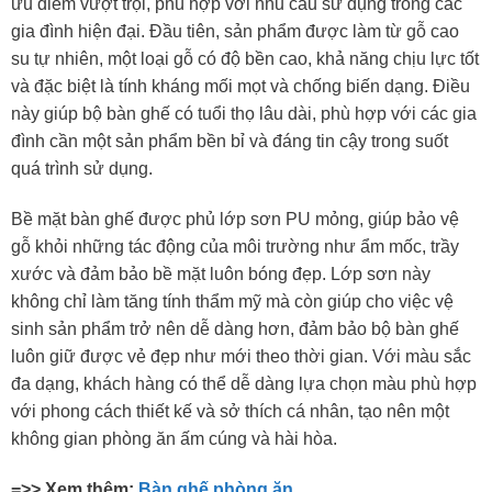
ưu điểm vượt trội, phù hợp với nhu cầu sử dụng trong các
gia đình hiện đại. Đầu tiên, sản phẩm được làm từ gỗ cao
su tự nhiên, một loại gỗ có độ bền cao, khả năng chịu lực tốt
và đặc biệt là tính kháng mối mọt và chống biến dạng. Điều
này giúp bộ bàn ghế có tuổi thọ lâu dài, phù hợp với các gia
đình cần một sản phẩm bền bỉ và đáng tin cậy trong suốt
quá trình sử dụng.
Bề mặt bàn ghế được phủ lớp sơn PU mỏng, giúp bảo vệ
gỗ khỏi những tác động của môi trường như ẩm mốc, trầy
xước và đảm bảo bề mặt luôn bóng đẹp. Lớp sơn này
không chỉ làm tăng tính thẩm mỹ mà còn giúp cho việc vệ
sinh sản phẩm trở nên dễ dàng hơn, đảm bảo bộ bàn ghế
luôn giữ được vẻ đẹp như mới theo thời gian. Với màu sắc
đa dạng, khách hàng có thể dễ dàng lựa chọn màu phù hợp
với phong cách thiết kế và sở thích cá nhân, tạo nên một
không gian phòng ăn ấm cúng và hài hòa.
=>> Xem thêm:
Bàn ghế phòng ăn