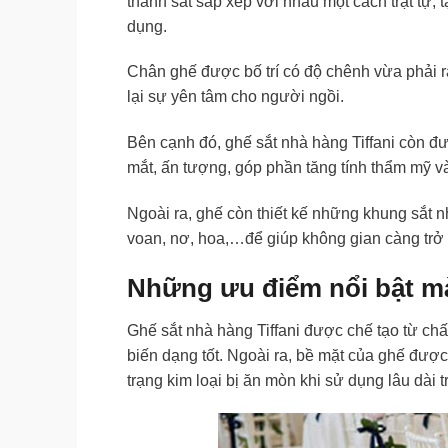
thanh sắt sắp xếp với nhau một cách trật tự,
dụng.
Chân ghế được bố trí có độ chênh vừa phải 
lại sự yên tâm cho người ngồi.
Bên cạnh đó, ghế sắt nhà hàng Tiffani còn đ
mắt, ấn tượng, góp phần tăng tính thẩm mỹ 
Ngoài ra, ghế còn thiết kế những khung sắt n
voan, nơ, hoa,…để giúp không gian càng trở 
Những ưu điểm nổi bật mà
Ghế sắt nhà hàng Tiffani được chế tạo từ chấ
biến dạng tốt. Ngoài ra, bề mặt của ghế được
trạng kim loại bị ăn mòn khi sử dụng lâu dài 