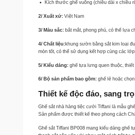
Kích thước ghế vuông (chiều dài x chiều r
2/ Xuất xứ:
Việt Nam
3/ Màu sắc:
bắt mắt, phong phú, có thể lựa 
4/ Chất liệu:
khung sườn bằng sắt kim loại đ
mòn tốt, có thể sử dụng kết hợp cùng các lớ
5/ Kiểu dáng:
ghế tựa lưng quen thuộc, thiết
6/ Bộ sản phẩm bao gồm:
ghế lẻ hoặc chọn
Thiết kế độc đáo, sang tr
Ghế sắt nhà hàng tiệc cưới Tiffani là mẫu gh
Sản phẩm được thiết kế theo phong cách Châu 
Ghế sắt Tiffani BP008 mang kiểu dáng ghế t