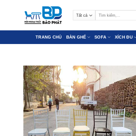
Bỏ
qua
Tìm
nội
kiếm:
dung
TRANG CHỦ
BÀN GHẾ
SOFA
XÍCH ĐU