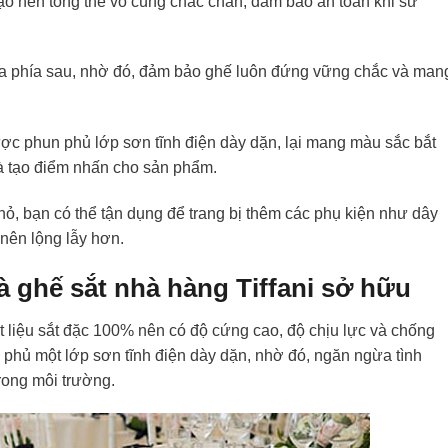
 tạo nên tổng thể vô cùng chắc chắn, đảm bảo an toàn khi sử
ra phía sau, nhờ đó, đảm bảo ghế luôn đứng vững chắc và man
ược phun phủ lớp sơn tĩnh điện dày dặn, lại mang màu sắc bắt
và tạo điểm nhấn cho sản phẩm.
hỏ, bạn có thể tận dụng để trang bị thêm các phụ kiện như dây
nên lộng lẫy hơn.
 ghế sắt nhà hàng Tiffani sở hữu
t liệu sắt đặc 100% nên có độ cứng cao, độ chịu lực và chống
 phủ một lớp sơn tĩnh điện dày dặn, nhờ đó, ngăn ngừa tình
trong môi trường.