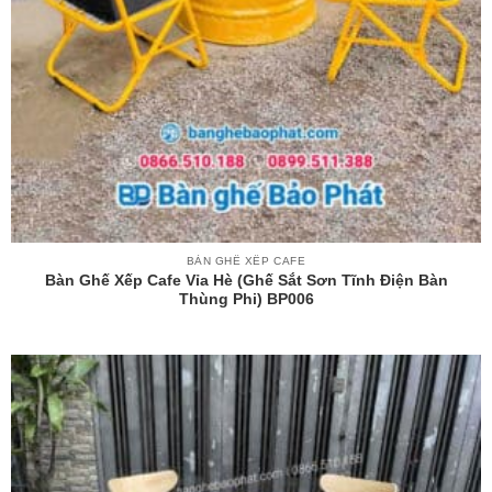
BÀN GHẾ XẾP CAFE
Bàn Ghế Xếp Cafe Vỉa Hè (ghế Sắt Sơn Tĩnh Điện Bàn
Thùng Phi) BP006