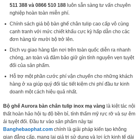
511 388 và 0866 510 188
luôn sẵn sàng tư vấn chuyên
nghiệp hoàn toàn miễn phí.
Chính sách giá bộ bàn ghế chân tulip cao cấp vô cùng
cạnh tranh với mức chiết khấu cực kỳ hấp dẫn cho các
đơn hàng từ mười bộ trở lên.
Dịch vụ giao hàng tận nơi trên toàn quốc diễn ra nhanh
chóng, an toàn và đảm bảo giữ gìn tính nguyên vẹn tuyệt
đối của sản phẩm.
Hỗ trợ một phần cước phí vận chuyển cho những khách
hàng ở xa giúp quý đối tác tiết kiệm chi phí đầu tư kinh
doanh một cách hiệu quả nhất.
Bộ ghế Aurora bàn chân tulip inox mạ vàng
là kiệt tác nội
thất hoàn hảo hội tụ độ bền bỉ, tính thẩm mỹ rực rỡ và sự êm
ái tuyệt đối. Đầu tư vào sản phẩm này tại
Banghebaophat.com
chính là giải pháp kiến tạo không
gian đẳng cấp, mang lại giá trị sử dụng và lợi ích kinh tế dài