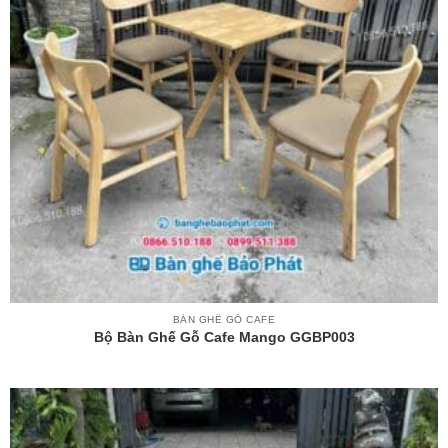
BÀN GHẾ GỖ CAFE
Bộ Bàn Ghế Gỗ Cafe Mango GGBP003