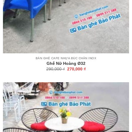
BÀN GHẾ CAFE NHỰA ĐÚC CHÂN INOX
Ghế Nữ Hoàng Ø32
Giá
Giá
290,000
₫
270,000
₫
gốc
hiện
là:
tại
290,000 ₫.
là:
270,000 ₫.