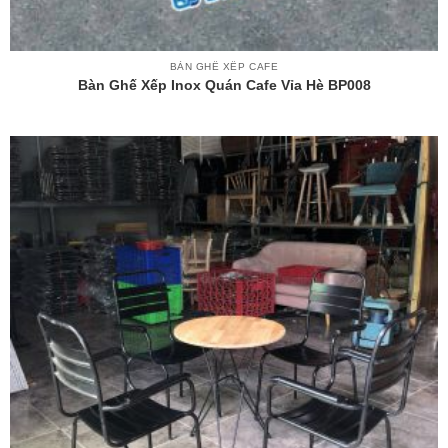
BÀN GHẾ XẾP CAFE
Bàn Ghế Xếp Inox Quán Cafe Vỉa Hè BP008