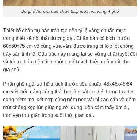
Bộ ghế Aurora bàn chân tulip inox mạ vàng 4 ghế
Thiết kế chân trụ bàn tròn tạo nên tỷ lệ vàng chuẩn mực
trong thiết kế nội thất đương đại. Chân bàn có kích thước
60x60x75 cm vô cùng vừa vặn, được trang bị lớp lót chống
trầy sàn tinh tế. Cấu trúc này mang lại sự vững chãi tuyệt đối
và tối ưu hóa diện tích phòng một cách hiệu quả nhất cho
gia chủ.
Phần ghế ngồi sở hữu kích thước tiêu chuẩn 48x48x45/84
cm với kiểu dáng công thái học ôm sát cơ thể. Lưng tựa bo
cong mềm mại kết hợp cùng nệm bọc vải nỉ cao cấp và đệm
mút chống xẹp lún giúp người dùng luôn cảm thấy êm ái,
trọn vẹn thư giãn trong suốt thời gian dài.