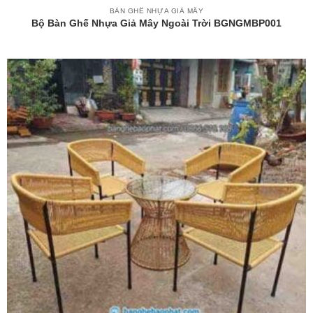
BÀN GHẾ NHỰA GIẢ MÂY
Bộ Bàn Ghế Nhựa Giả Mây Ngoài Trời BGNGMBP001