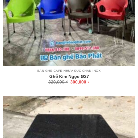
BÀN GHẾ CAFE NHỰA ĐÚC CHÂN INOX
Ghế Kim Ngọc Ø27
Giá
Giá
320,000
₫
300,000
₫
gốc
hiện
là:
tại
320,000 ₫.
là:
300,000 ₫.