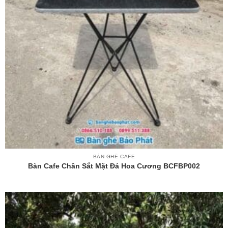
BÀN GHẾ CAFE
Bàn Cafe Chân Sắt Mặt Đá Hoa Cương BCFBP002