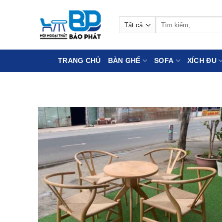
Bỏ
qua
Tìm
nội
kiếm:
dung
TRANG CHỦ
BÀN GHẾ
SOFA
XÍCH ĐU