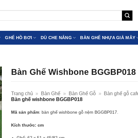
GHẾ HỒ BƠI
DÙ CHE NẮNG
BÀN GHẾ NHỰA GIẢ MÂY
Bàn Ghế Wishbone BGGBP018
Trang chủ
»
Bàn Ghế
»
Bàn Ghế Gỗ
»
Bàn ghế gỗ caf
Bàn ghế wishbone BGGBP018
Mã sản phẩm
: bàn ghế wishbone gỗ nệm BGGBP017.
Kích thước: cm
Ghế: 62 x 51 x 45/82 cm