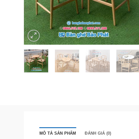
MÔ TẢ SẢN PHẨM
ĐÁNH GIÁ (0)