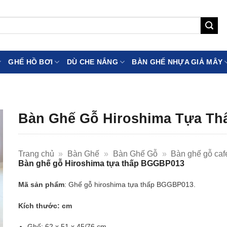
GHẾ HỒ BƠI
DÙ CHE NẮNG
BÀN GHẾ NHỰA GIẢ MÂY
Bàn Ghế Gỗ Hiroshima Tựa T
Trang chủ
»
Bàn Ghế
»
Bàn Ghế Gỗ
»
Bàn ghế gỗ caf
Bàn ghế gỗ Hiroshima tựa thấp BGGBP013
Mã sản phẩm
: Ghế gỗ hiroshima tựa thấp BGGBP013.
Kích thước: cm
Ghế: 62 x 51 x 45/76 cm