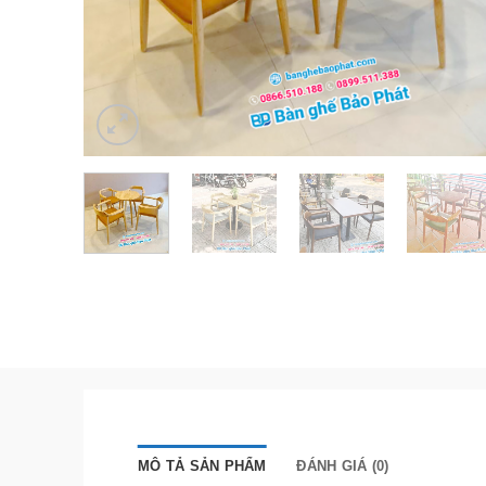
MÔ TẢ SẢN PHẨM
ĐÁNH GIÁ (0)