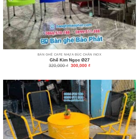
BÀN GHẾ CAFE NHỰA ĐÚC CHÂN INOX
Ghế Kim Ngọc Ø27
Giá
Giá
320,000
₫
300,000
₫
gốc
hiện
là:
tại
320,000 ₫.
là:
300,000 ₫.