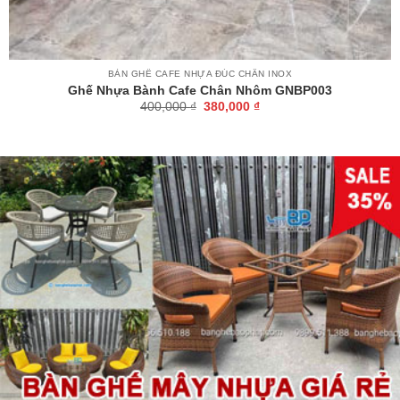
BÀN GHẾ CAFE NHỰA ĐÚC CHÂN INOX
Ghế Nhựa Bành Cafe Chân Nhôm GNBP003
Giá
Giá
400,000
₫
380,000
₫
gốc
hiện
là:
tại
400,000 ₫.
là:
380,000 ₫.