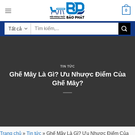
Bỏ
0
qua
nội
Tìm
dung
kiếm:
TIN TỨC
Ghế Mây Là Gì? Ưu Nhược Điểm Của
Ghế Mây?
Trang chủ
»
Tin tức
»
Ghế Mây Là Gì? Ưu Nhược Điểm Của