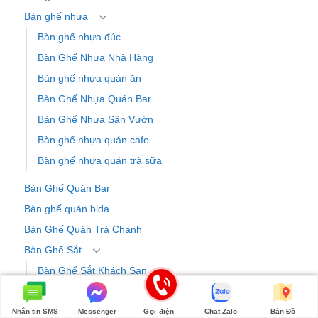
Bàn ghế nhựa
Bàn ghế nhựa đúc
Bàn Ghế Nhựa Nhà Hàng
Bàn ghế nhựa quán ăn
Bàn Ghế Nhựa Quán Bar
Bàn Ghế Nhựa Sân Vườn
Bàn ghế nhựa quán cafe
Bàn ghế nhựa quán trà sữa
Bàn Ghế Quán Bar
Bàn ghế quán bida
Bàn Ghế Quán Trà Chanh
Bàn Ghế Sắt
Bàn Ghế Sắt Khách Sạn
Bàn ghế sắt làm việc, văn phòng
Bàn Ghế Sắt Nhà Hàng
Nhắn tin SMS
Messenger
Gọi điện
Chat Zalo
Bản Đồ