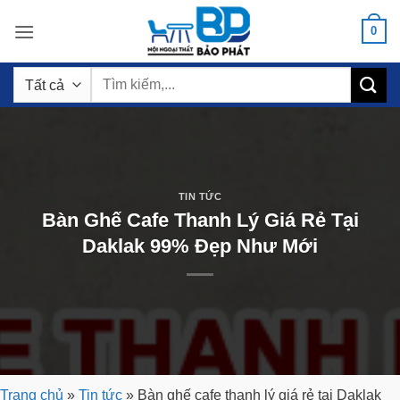
Bỏ
0
qua
nội
Tìm
dung
kiếm:
TIN TỨC
Bàn Ghế Cafe Thanh Lý Giá Rẻ Tại
Daklak 99% Đẹp Như Mới
Trang chủ
»
Tin tức
»
Bàn ghế cafe thanh lý giá rẻ tại Daklak