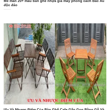
Mê mẩn 20+ mẫu bàn ghế nhựa giả mây phong cách Bắc Âu
độc đáo
Ưu Và Nhược Điểm Của Bàn Ghế Cafe Gấp Gọn Bằng Gỗ Và