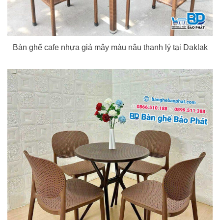
Bàn ghế cafe nhựa giả mây màu nâu thanh lý tại Daklak