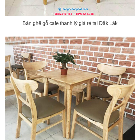
Bàn ghế gỗ cafe thanh lý giá rẻ tại Đắk Lắk