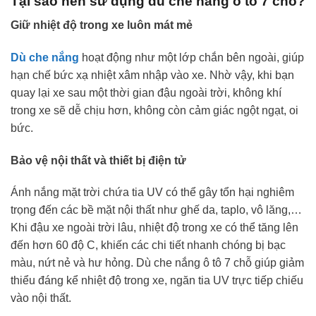
Tại sao nên sử dụng dù che nắng ô tô 7 chỗ?
Giữ nhiệt độ trong xe luôn mát mẻ
Dù che nắng
hoạt động như một lớp chắn bên ngoài, giúp
hạn chế bức xạ nhiệt xâm nhập vào xe. Nhờ vậy, khi bạn
quay lại xe sau một thời gian đậu ngoài trời, không khí
trong xe sẽ dễ chịu hơn, không còn cảm giác ngột ngạt, oi
bức.
Bảo vệ nội thất và thiết bị điện tử
Ánh nắng mặt trời chứa tia UV có thể gây tổn hại nghiêm
trọng đến các bề mặt nội thất như ghế da, taplo, vô lăng,…
Khi đậu xe ngoài trời lâu, nhiệt độ trong xe có thể tăng lên
đến hơn 60 độ C, khiến các chi tiết nhanh chóng bị bạc
màu, nứt nẻ và hư hỏng. Dù che nắng ô tô 7 chỗ giúp giảm
thiểu đáng kể nhiệt độ trong xe, ngăn tia UV trực tiếp chiếu
vào nội thất.