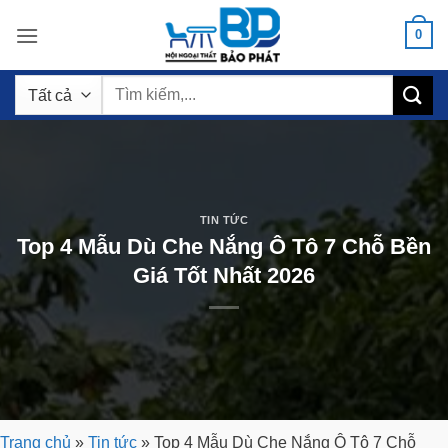
Bỏ
0
qua
nội
Tìm
dung
kiếm:
TIN TỨC
Top 4 Mẫu Dù Che Nắng Ô Tô 7 Chỗ Bền
Giá Tốt Nhất 2026
Trang chủ
»
Tin tức
»
Top 4 Mẫu Dù Che Nắng Ô Tô 7 Chỗ