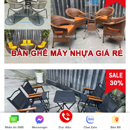
Nhắn tin SMS
Messenger
Gọi điện
Chat Zalo
Bản Đồ