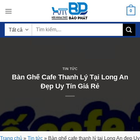
Bỏ
0
qua
nội
Tìm
dung
kiếm:
TIN TỨC
Bàn Ghế Cafe Thanh Lý Tại Long An
Đẹp Uy Tín Giá Rẻ
Trang chủ
»
Tin tức
»
Bàn ghế cafe thanh lý tại Long An đẹp Uy