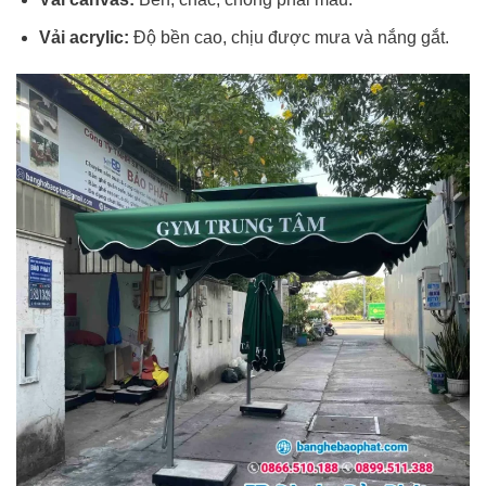
Vải acrylic:
Độ bền cao, chịu được mưa và nắng gắt.