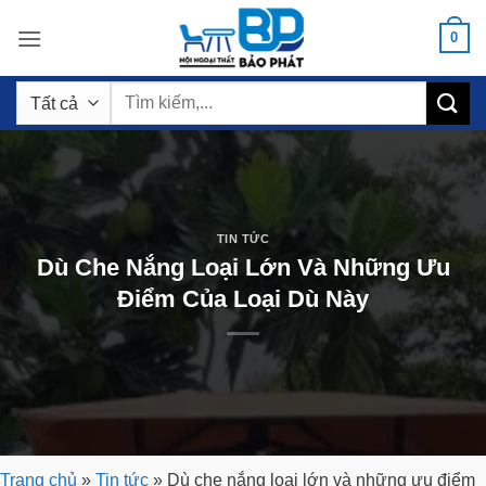
Bỏ
0
qua
nội
Tìm
dung
kiếm:
TIN TỨC
Dù Che Nắng Loại Lớn Và Những Ưu
Điểm Của Loại Dù Này
Trang chủ
»
Tin tức
»
Dù che nắng loại lớn và những ưu điểm