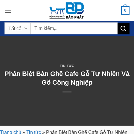
Bỏ
0
qua
nội
Tìm
dung
kiếm:
TIN TỨC
Phân Biệt Bàn Ghế Cafe Gỗ Tự Nhiên Và
Gỗ Công Nghiệp
Trang chủ
»
Tin tức
»
Phân Biệt Bàn Ghế Cafe Gỗ Tự Nhiên