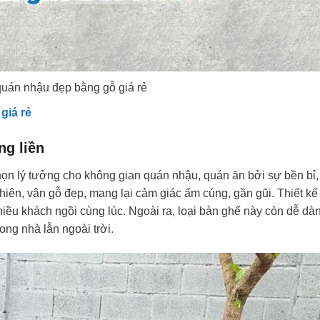
uán nhậu đẹp bằng gỗ giá rẻ
giá rẻ
ng liền
họn lý tưởng cho không gian quán nhậu, quán ăn bởi sự bền bỉ,
hiên, vân gỗ đẹp, mang lại cảm giác ấm cúng, gần gũi. Thiết k
 nhiều khách ngồi cùng lúc. Ngoài ra, loại bàn ghế này còn dễ dà
ong nhà lẫn ngoài trời.