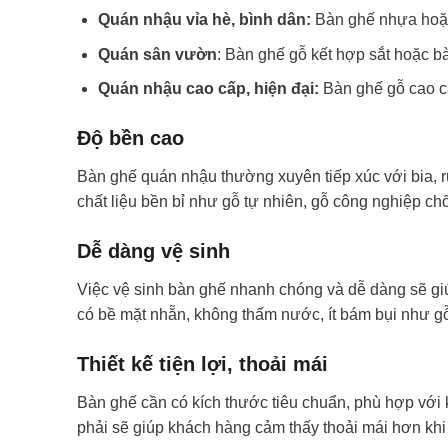
Quán nhậu vỉa hè, bình dân:
Bàn ghế nhựa hoặc
Quán sân vườn
: Bàn ghế gỗ kết hợp sắt hoặc b
Quán nhậu cao cấp, hiện đại:
Bàn ghế gỗ cao cấ
Độ bền cao
Bàn ghế quán nhậu thường xuyên tiếp xúc với bia, rư
chất liệu bền bỉ như gỗ tự nhiên, gỗ công nghiệp ch
Dễ dàng vệ sinh
Việc vệ sinh bàn ghế nhanh chóng và dễ dàng sẽ giú
có bề mặt nhẵn, không thấm nước, ít bám bụi như gỗ
Thiết kế tiện lợi, thoải mái
Bàn ghế cần có kích thước tiêu chuẩn, phù hợp với
phải sẽ giúp khách hàng cảm thấy thoải mái hơn khi 