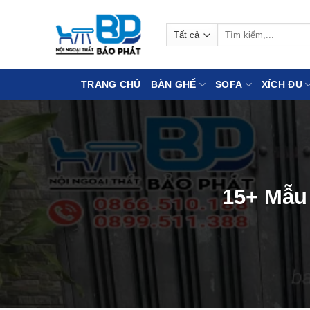
Bỏ
qua
Tìm
nội
kiếm:
dung
TRANG CHỦ
BÀN GHẾ
SOFA
XÍCH ĐU
15+ Mẫu