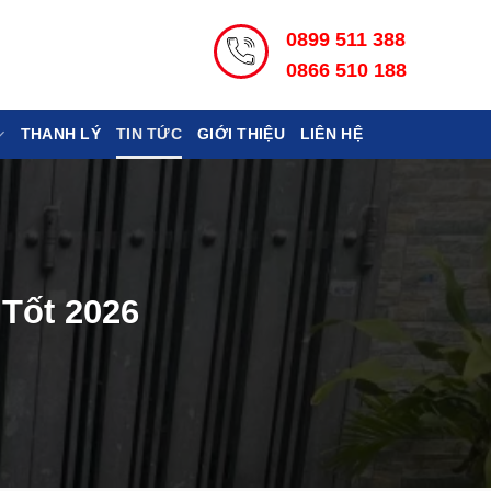
0899 511 388
0866 510 188
THANH LÝ
TIN TỨC
GIỚI THIỆU
LIÊN HỆ
Tốt 2026