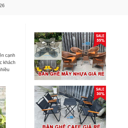
026
Bên cạnh
ực khách
nhiều