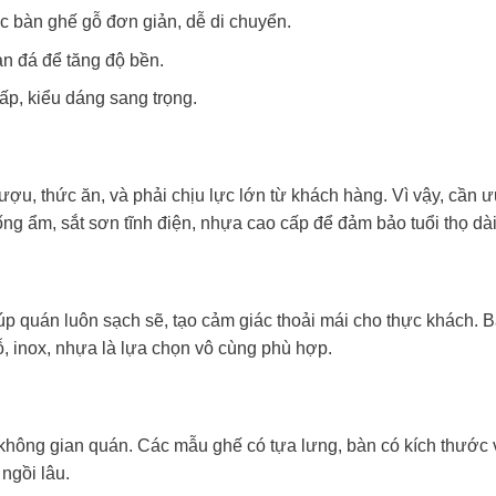
 bàn ghế gỗ đơn giản, dễ di chuyển.
àn đá để tăng độ bền.
p, kiểu dáng sang trọng.
ợu, thức ăn, và phải chịu lực lớn từ khách hàng. Vì vậy, cần ư
ống ẩm, sắt sơn tĩnh điện, nhựa cao cấp để đảm bảo tuổi thọ dài
p quán luôn sạch sẽ, tạo cảm giác thoải mái cho thực khách. 
, inox, nhựa là lựa chọn vô cùng phù hợp.
 không gian quán. Các mẫu ghế có tựa lưng, bàn có kích thước
ngồi lâu.