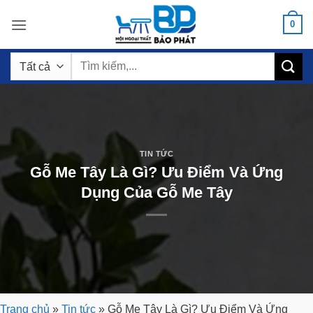
Bỏ
0
qua
nội
Tìm
dung
kiếm:
TIN TỨC
Gỗ Me Tây Là Gì? Ưu Điểm Và Ứng
Dụng Của Gỗ Me Tây
Trang chủ
»
Tin tức
»
Gỗ Me Tây Là Gì? Ưu Điểm Và Ứng