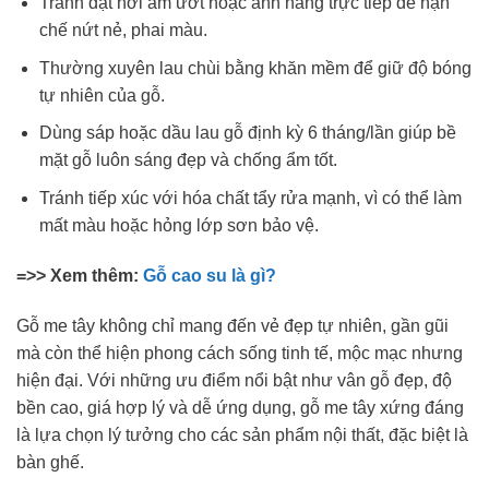
Tránh đặt nơi ẩm ướt hoặc ánh nắng trực tiếp để hạn
chế nứt nẻ, phai màu.
Thường xuyên lau chùi bằng khăn mềm để giữ độ bóng
tự nhiên của gỗ.
Dùng sáp hoặc dầu lau gỗ định kỳ 6 tháng/lần giúp bề
mặt gỗ luôn sáng đẹp và chống ẩm tốt.
Tránh tiếp xúc với hóa chất tẩy rửa mạnh, vì có thể làm
mất màu hoặc hỏng lớp sơn bảo vệ.
=>> Xem thêm:
Gỗ cao su là gì?
Gỗ me tây không chỉ mang đến vẻ đẹp tự nhiên, gần gũi
mà còn thể hiện phong cách sống tinh tế, mộc mạc nhưng
hiện đại. Với những ưu điểm nổi bật như vân gỗ đẹp, độ
bền cao, giá hợp lý và dễ ứng dụng, gỗ me tây xứng đáng
là lựa chọn lý tưởng cho các sản phẩm nội thất, đặc biệt là
bàn ghế.