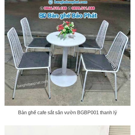
Bàn ghế cafe sắt sân vườn BGBP001 thanh lý