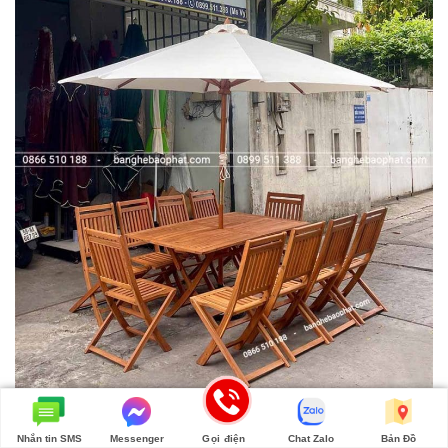
Bàn ghế cà phê gỗ xếp sân vườn thanh lý
Nhắn tin SMS
Messenger
Gọi điện
Chat Zalo
Bản Đồ