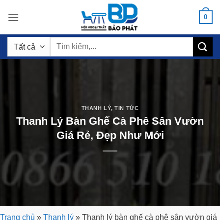
Bỏ
0
qua
nội
Tìm
dung
kiếm:
THANH LÝ
,
TIN TỨC
Thanh Lý Bàn Ghế Cà Phê Sân Vườn
Giá Rẻ, Đẹp Như Mới
Trang chủ
»
Thanh lý
»
Thanh lý bàn ghế cà phê sân vườn giá