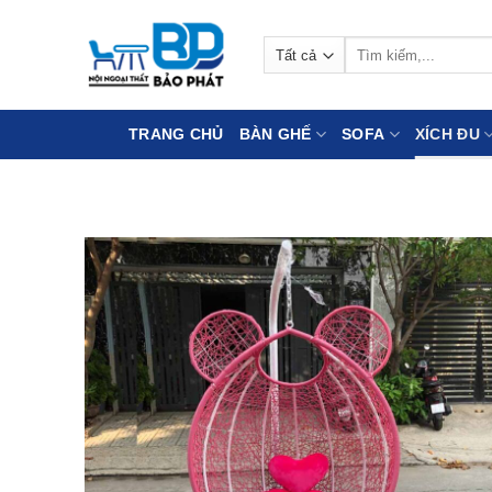
Bỏ
qua
Tìm
nội
kiếm:
dung
TRANG CHỦ
BÀN GHẾ
SOFA
XÍCH ĐU