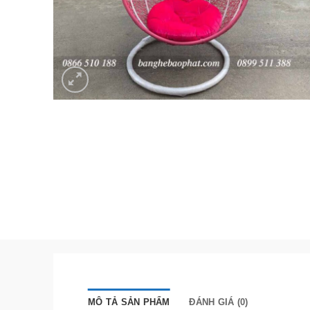
MÔ TẢ SẢN PHẨM
ĐÁNH GIÁ (0)