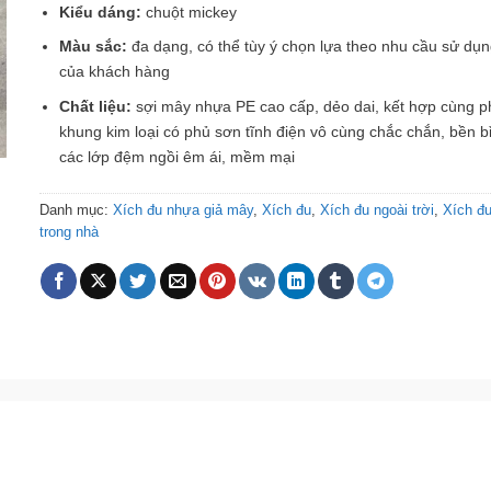
Kiểu dáng:
chuột mickey
Màu sắc:
đa dạng, có thể tùy ý chọn lựa theo nhu cầu sử dụ
của khách hàng
Chất liệu:
sợi mây nhựa PE cao cấp, dẻo dai, kết hợp cùng 
khung kim loại có phủ sơn tĩnh điện vô cùng chắc chắn, bền b
các lớp đệm ngồi êm ái, mềm mại
Danh mục:
Xích đu nhựa giả mây
,
Xích đu
,
Xích đu ngoài trời
,
Xích đ
trong nhà