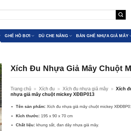
GHẾ HỒ BƠI
DÙ CHE NẮNG
BÀN GHẾ NHỰA GIẢ MÂY
Xích Đu Nhựa Giả Mây Chuột 
Trang chủ
»
Xích đu
»
Xích đu nhựa giả mây
»
Xích đ
nhựa giả mây chuột mickey XĐBP013
Tên sản phẩm:
Xích đu nhựa giả mây chuột mickey XĐĐBP0
Kích thước:
195 x 90 x 70 cm
Chất liệu:
khung sắt, đan dây nhựa giả mây.