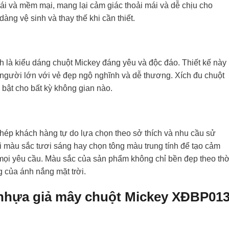
ái và mềm mại, mang lại cảm giác thoải mái và dễ chịu cho
àng vệ sinh và thay thế khi cần thiết.
 là kiểu dáng chuột Mickey đáng yêu và độc đáo. Thiết kế này
g người lớn với vẻ đẹp ngộ nghĩnh và dễ thương. Xích đu chuột
 bật cho bất kỳ không gian nào.
ép khách hàng tự do lựa chọn theo sở thích và nhu cầu sử
 màu sắc tươi sáng hay chọn tông màu trung tính để tạo cảm
ọi yêu cầu. Màu sắc của sản phẩm không chỉ bền đẹp theo thờ
 của ánh nắng mặt trời.
 nhựa giả mây chuột Mickey XĐBP01