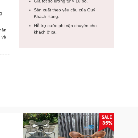
Giá tốt số lượng từ > 10 bộ.
Sản xuất theo yêu cầu của Quý
ng
Khách Hàng.
Hỗ trợ cước phí vận chuyển cho
phần
khách ở xa.
ỉ và
u