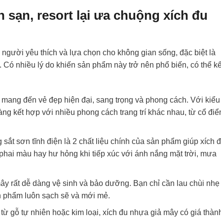
h sạn, resort lại ưa chuộng xích đu
gười yêu thích và lựa chọn cho không gian sống, đặc biệt là
Có nhiều lý do khiến sản phẩm này trở nên phổ biến, có thể k
 mang đến vẻ đẹp hiện đại, sang trọng và phong cách. Với kiểu
g kết hợp với nhiều phong cách trang trí khác nhau, từ cổ điể
sắt sơn tĩnh điện là 2 chất liệu chính của sản phẩm giúp xích 
ị phai màu hay hư hỏng khi tiếp xúc với ánh nắng mặt trời, mưa
ây rất dễ dàng vệ sinh và bảo dưỡng. Bạn chỉ cần lau chùi nhẹ
n phẩm luôn sạch sẽ và mới mẻ.
m từ gỗ tự nhiên hoặc kim loại, xích đu nhựa giả mây có giá thàn