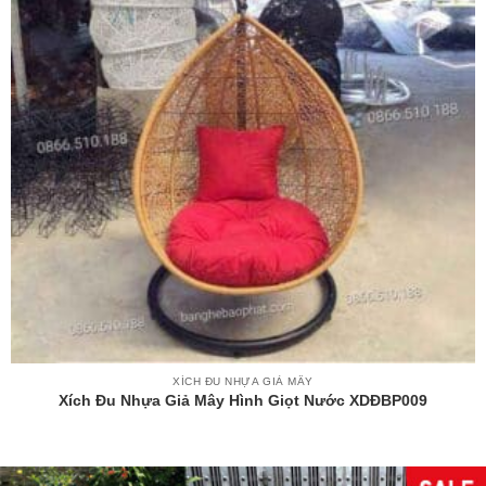
XÍCH ĐU NHỰA GIẢ MÂY
Xích Đu Nhựa Giả Mây Hình Giọt Nước XDĐBP009