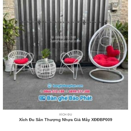
XÍCH ĐU
Xích Đu Sân Thượng Nhựa Giả Mây XĐĐBP009