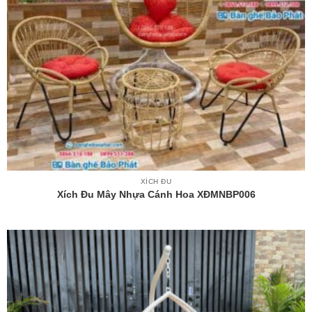
XÍCH ĐU
Xích Đu Mây Nhựa Cánh Hoa XĐMNBP006