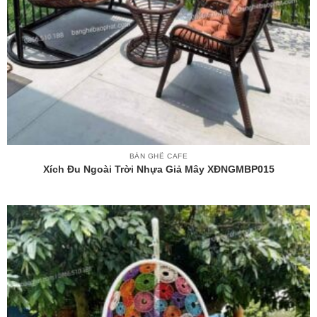
BÀN GHẾ CAFE
Xích Đu Ngoài Trời Nhựa Giả Mây XĐNGMBP015