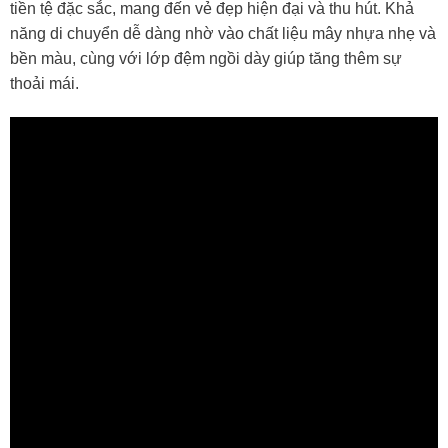
tiền tệ đặc sắc, mang đến vẻ đẹp hiện đại và thu hút. Khả
năng di chuyển dễ dàng nhờ vào chất liệu mây nhựa nhẹ và
bền màu, cùng với lớp đệm ngồi dày giúp tăng thêm sự
thoải mái.