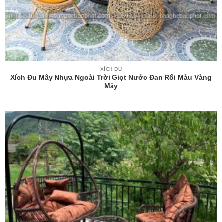
XÍCH ĐU
Xích Đu Mây Nhựa Ngoài Trời Giọt Nước Đan Rối Màu Vàng
Mây