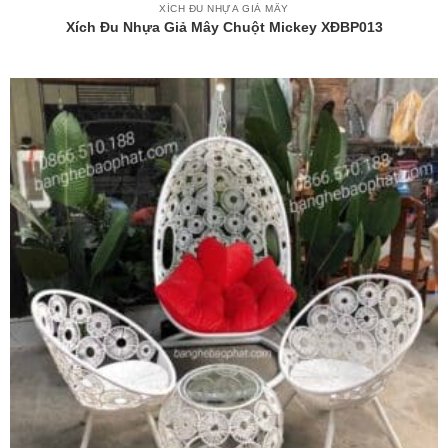
XÍCH ĐU NHỰA GIẢ MÂY
Xích Đu Nhựa Giả Mây Chuột Mickey XĐBP013