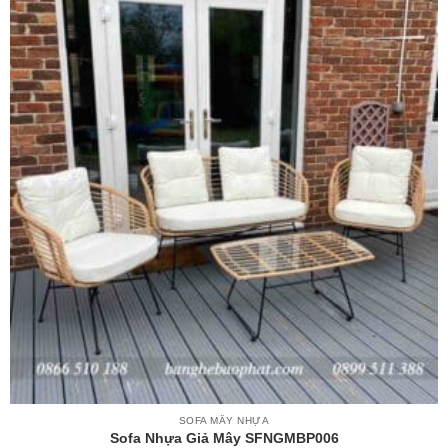
SOFA MÂY NHỰA
Sofa Nhựa Giả Mây SFNGMBP006