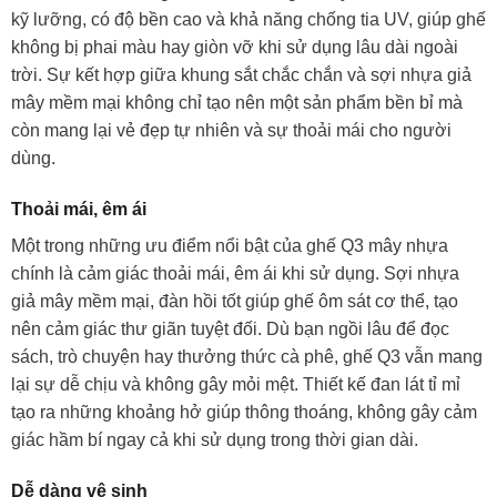
kỹ lưỡng, có độ bền cao và khả năng chống tia UV, giúp ghế
không bị phai màu hay giòn vỡ khi sử dụng lâu dài ngoài
trời. Sự kết hợp giữa khung sắt chắc chắn và sợi nhựa giả
mây mềm mại không chỉ tạo nên một sản phẩm bền bỉ mà
còn mang lại vẻ đẹp tự nhiên và sự thoải mái cho người
dùng.
Thoải mái, êm ái
Một trong những ưu điểm nổi bật của ghế Q3 mây nhựa
chính là cảm giác thoải mái, êm ái khi sử dụng. Sợi nhựa
giả mây mềm mại, đàn hồi tốt giúp ghế ôm sát cơ thể, tạo
nên cảm giác thư giãn tuyệt đối. Dù bạn ngồi lâu để đọc
sách, trò chuyện hay thưởng thức cà phê, ghế Q3 vẫn mang
lại sự dễ chịu và không gây mỏi mệt. Thiết kế đan lát tỉ mỉ
tạo ra những khoảng hở giúp thông thoáng, không gây cảm
giác hầm bí ngay cả khi sử dụng trong thời gian dài.
Dễ dàng vệ sinh