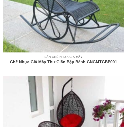
BÀN GHẾ NHỰA GIẢ MÂY
Ghế Nhựa Giả Mây Thư Giãn Bập Bênh GNGMTGBP001