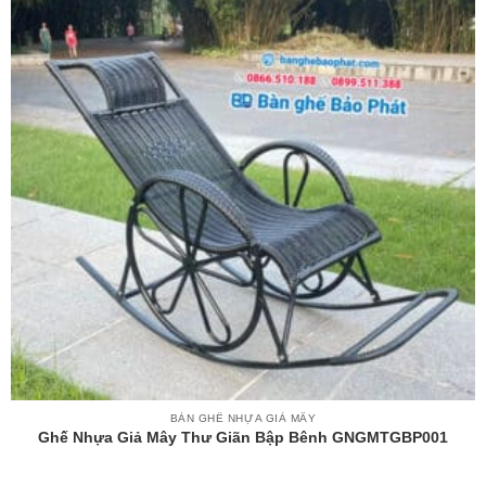
BÀN GHẾ NHỰA GIẢ MÂY
Ghế Nhựa Giả Mây Thư Giãn Bập Bênh GNGMTGBP001