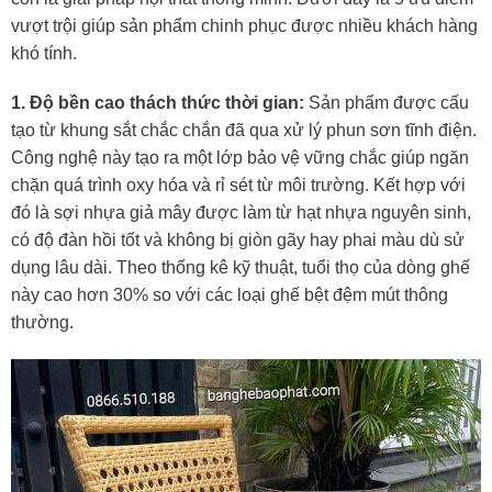
vượt trội giúp sản phẩm chinh phục được nhiều khách hàng
khó tính.
1. Độ bền cao thách thức thời gian:
Sản phẩm được cấu
tạo từ khung sắt chắc chắn đã qua xử lý phun sơn tĩnh điện.
Công nghệ này tạo ra một lớp bảo vệ vững chắc giúp ngăn
chặn quá trình oxy hóa và rỉ sét từ môi trường. Kết hợp với
đó là sợi nhựa giả mây được làm từ hạt nhựa nguyên sinh,
có độ đàn hồi tốt và không bị giòn gãy hay phai màu dù sử
dụng lâu dài. Theo thống kê kỹ thuật, tuổi thọ của dòng ghế
này cao hơn 30% so với các loại ghế bệt đệm mút thông
thường.