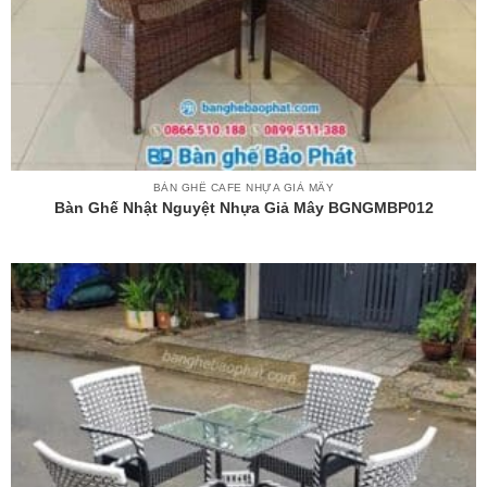
BÀN GHẾ CAFE NHỰA GIẢ MÂY
Bàn Ghế Nhật Nguyệt Nhựa Giả Mây BGNGMBP012