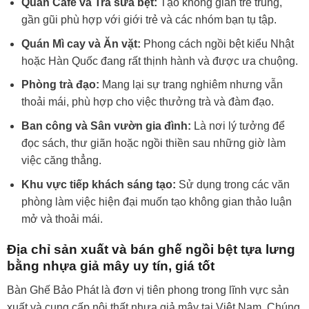
Quán Cafe và Trà sữa bệt:
Tạo không gian trẻ trung,
gần gũi phù hợp với giới trẻ và các nhóm bạn tụ tập.
Quán Mì cay và Ăn vặt:
Phong cách ngồi bệt kiểu Nhật
hoặc Hàn Quốc đang rất thịnh hành và được ưa chuộng.
Phòng trà đạo:
Mang lại sự trang nghiêm nhưng vẫn
thoải mái, phù hợp cho việc thưởng trà và đàm đạo.
Ban công và Sân vườn gia đình:
Là nơi lý tưởng để
đọc sách, thư giãn hoặc ngồi thiền sau những giờ làm
việc căng thẳng.
Khu vực tiếp khách sáng tạo:
Sử dụng trong các văn
phòng làm việc hiện đại muốn tạo không gian thảo luận
mở và thoải mái.
Địa chỉ sản xuất và bán ghế ngồi bệt tựa lưng
bằng nhựa giả mây uy tín, giá tốt
Bàn Ghế Bảo Phát là đơn vị tiên phong trong lĩnh vực sản
xuất và cung cấp nội thất nhựa giả mây tại Việt Nam. Chúng