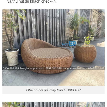
và thu hút du khách check-in.
Ghế hồ bơi giả mây tròn GHBBP037