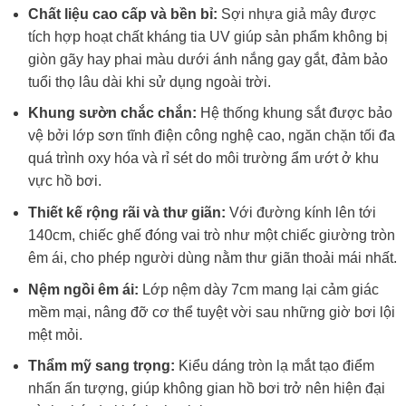
Chất liệu cao cấp và bền bỉ:
Sợi nhựa giả mây được
tích hợp hoạt chất kháng tia UV giúp sản phẩm không bị
giòn gãy hay phai màu dưới ánh nắng gay gắt, đảm bảo
tuổi thọ lâu dài khi sử dụng ngoài trời.
Khung sườn chắc chắn:
Hệ thống khung sắt được bảo
vệ bởi lớp sơn tĩnh điện công nghệ cao, ngăn chặn tối đa
quá trình oxy hóa và rỉ sét do môi trường ẩm ướt ở khu
vực hồ bơi.
Thiết kế rộng rãi và thư giãn:
Với đường kính lên tới
140cm, chiếc ghế đóng vai trò như một chiếc giường tròn
êm ái, cho phép người dùng nằm thư giãn thoải mái nhất.
Nệm ngồi êm ái:
Lớp nệm dày 7cm mang lại cảm giác
mềm mại, nâng đỡ cơ thể tuyệt vời sau những giờ bơi lội
mệt mỏi.
Thẩm mỹ sang trọng:
Kiểu dáng tròn lạ mắt tạo điểm
nhấn ấn tượng, giúp không gian hồ bơi trở nên hiện đại