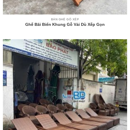
BÀN GHẾ GỖ XẾP
Ghế Bãi Biển Khung Gỗ Vải Dù Xếp Gọn