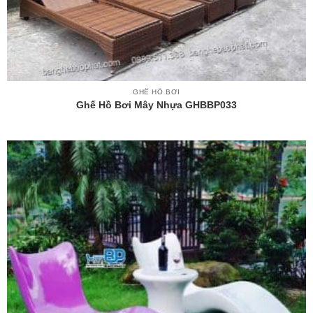
GHẾ HỒ BƠI
Ghế Hồ Bơi Mây Nhựa GHBBP033