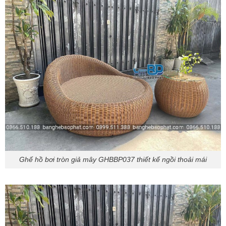
Ghế hồ bơi tròn giả mây GHBBP037 thiết kế ngồi thoải mái