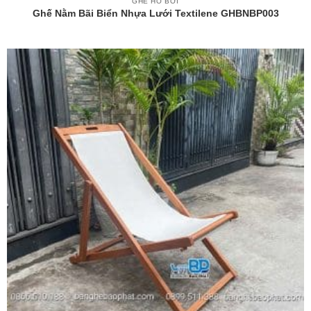
GHẾ HỒ BƠI
Ghế Nằm Bãi Biển Nhựa Lưới Textilene GHBNBP003