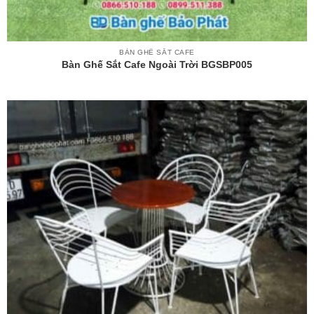
BÀN GHẾ SẮT CAFE
Bàn Ghế Sắt Cafe Ngoài Trời BGSBP005