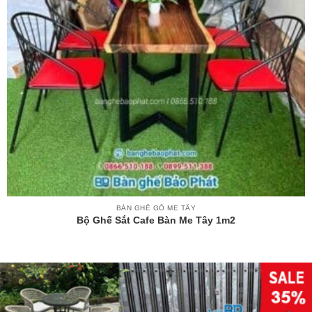
BÀN GHẾ GỖ ME TÂY
Bộ Ghế Sắt Cafe Bàn Me Tây 1m2