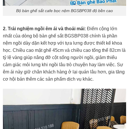
Bộ bàn ghế sắt cafe bọc nệm BGSBP038 độ bền cao
2. Trải nghiệm ngồi êm ái và thoải mái:
Điểm cộng lớn
nhất của dòng bộ bàn ghế sắt BGSBP038 chính là phần
nệm ngồi dày dặn kết hợp với tựa lưng được thiết kế khoa
học. Chiều cao mặt ghế 45cm và chiều cao tổng thể 82cm là
tỷ lệ vàng giúp nâng đỡ cột sống người ngồi, giảm thiểu
cảm giác mỏi lưng khi ngồi lâu trò chuyện hay làm việc. Sự
êm ái này giữ chân khách hàng ở lại quán lâu hơn, gia tăng
cơ hội bán thêm các sản phẩm dịch vụ khác.