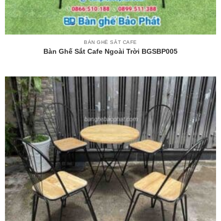
BÀN GHẾ SẮT CAFE
Bàn Ghế Sắt Cafe Ngoài Trời BGSBP005